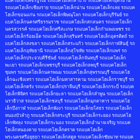
แบคโฮเล็กเพชรบูรณ์ รถแบคโฮเล็กลำปาง รถแบคโฮเล็กอุดรธานี
รถแบคโฮเล็กเชียงราย รถแบคโฮเล็กน่าน รถแบคโฮเล็กเลย รถแบค
โฮเล็กขอนแก่น รถแบคโฮเล็กพิษณุโลก รถแบคโฮเล็กบุรีรัมย์ รถ
แบคโฮเล็กนครศรีธรรมราช รถแบคโฮเล็กสกลนคร รถแบคโฮเล็ก
นครสวรรค์ รถแบคโฮเล็กศรีสะเกษ รถแบคโฮเล็กกำแพงเพชร รถ
แบคโฮเล็กร้อยเอ็ด รถแบคโฮเล็กสุรินทร์ รถแบคโฮเล็กอุตรดิตถ์ รถ
แบคโฮเล็กสงขลา รถแบคโฮเล็กสระแก้ว รถแบคโฮเล็กกาฬสินธุ์ รถ
แบคโฮเล็กอุทัยธานี รถแบคโฮเล็กสุโขทัย รถแบคโฮเล็กแพร่ รถ
แบคโฮเล็กประจวบคีรีขันธ์ รถแบคโฮเล็กจันทบุรี รถแบคโฮเล็ก
พะเยา รถแบคโฮเล็กเพชรบุรี รถแบคโฮเล็กลพบุรี รถแบคโฮเล็ก
ชุมพร รถแบคโฮเล็กนครพนม รถแบคโฮเล็กสุพรรณบุรี รถแบคโฮ
เล็กฉะเชิงเทรา รถแบคโฮเล็กมหาสารคาม รถแบคโฮเล็กราชบุรี รถ
แบคโฮเล็กตรัง รถแบคโฮเล็กปราจีนบุรี รถแบคโฮเล็กกระบี่ รถแบค
โฮเล็กพิจิตร รถแบคโฮเล็กยะลา รถแบคโฮเล็กลำพูน รถแบคโฮเล็ก
นราธิวาส รถแบคโฮเล็กชลบุรี รถแบคโฮเล็กมุกดาหาร รถแบคโฮ
เล็กบึงกาฬ รถแบคโฮเล็กพังงา รถแบคโฮเล็กยโสธร รถแบคโฮเล็ก
หนองบัวลำภู รถแบคโฮเล็กสระบุรี รถแบคโฮเล็กระยอง รถแบคโฮ
เล็กพัทลุง รถแบคโฮเล็กระนอง รถแบคโฮเล็กอำนาจเจริญ รถแบค
โฮเล็กหนองคาย รถแบคโฮเล็กตราด รถแบคโฮเล็ก
พระนครศรีอยุธยา รถแบคโฮเล็กสตูล รถแบคโฮเล็กชัยนาท รถแบค