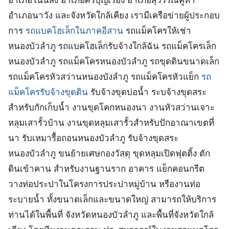
อำเภอโนนสัง อำเภอศรีบุญเรือง อำเภอสุวรรณคูหา
อำเภอนาวัง และจังหวัดใกล้เคียง เรามีเครือข่ายผู้ประกอบ
การ
รถแบคโฮเล็กในภาคอีสาน
รถแม็คโครให้เช่า
หนองบัวลำภู รถแบคโฮเล็กรับจ้างใกล้ฉัน รถแม็คโครเล็ก
หนองบัวลำภู รถแม็คโครหนองบัวลำภู รถขุดดินขนาดเล็ก
รถแม็คโครหัวสว่านหนองบังลำภู รถแม็คโครหัวแย็ก
รถ
แม็คโครรับจ้างขุดดิน
รับจ้างขุดบ่อน้ำ ระบจ้างขุดสระ
สำหรับกักเก็บน้ำ งานขุดโคกหนองนา งานหัวสว่านเจาะ
หลุมเสารั้วบ้าน งานขุดหลุมเสารั้วสำหรับปักอาณาเขตที่
นา รับเหมารื้อถอนหนองบัวลำภู รับจ้างขุดสระ
หนองบัวลำภู ขนย้ายเศษกองวัสดุ ขุดหลุมเปิดฟุตติ้ง ตัก
ดินเข้าคาน สำหรับงานฐานราก อาคาร แย็กคอนกรีต
วางท่อประปาในโครงการประปาหมู่บ้าน หรืองานท่อ
ระบายน้ำ ทั้งขนาดเล็กและขนาดใหญ่ สามารถให้บริการ
ท่านได้ในพื้นที่ จังหวัดหนองบัวลำภู และพื้นที่จังหวัดใกล้