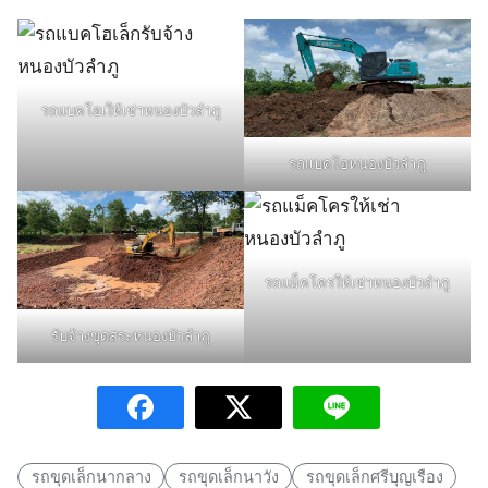
รถแบคโฮเให้เช่าหนองบัวลำภู
รถแบคโฮหนองบัวลำภู
รถแม็คโครให้เช่าหนองบัวลำภู
รับจ้างขุดสระหนองบัวลำภู
รถขุดเล็กนากลาง
รถขุดเล็กนาวัง
รถขุดเล็กศรีบุญเรือง