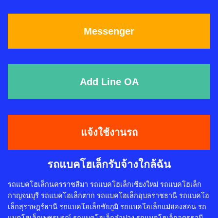
Messenger
Add Line OA
แจ้งใช้งานรถ
รถแบคโฮเล็กรับจ้างใกล้ฉัน
รถแบคโฮเล็กนครราชสีมา รถแบคโฮเล็กเชียงใหม่ รถแบคโฮเล็ก
กาญจนบุรี รถแบคโฮเล็กตาก รถแบคโฮเล็กอุบลราชธานี รถแบคโฮ
เล็กสุราษฎร์ธานี รถแบคโฮเล็กชัยภูมิ รถแบคโฮเล็กแม่ฮ่องสอน รถ