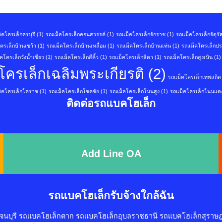
็คโครเล็กครบุรี
(1)
รถแม็คโครเล็กคอนสวรรค์
(1)
รถแม็คโครเล็กจักราช
(1)
รถแม็คโครเล็กจัตุรั
ครเล็กบ้านเขว้า
(1)
รถแม็คโครเล็กบ้านเหลื่อม
(1)
รถแม็คโครเล็กบ้านแท่น
(1)
รถแม็คโครเล็กป
คโครเล็กวังน้ำเขียว
(1)
รถแม็คโครเล็กสีคิ้ว
(1)
รถแม็คโครเล็กสีดา
(1)
รถแม็คโครเล็กสูงเนิน
(1)
ครเล็กเฉลิมพระเกียรติ
(2)
รถแม็คโครเล็กเทพสถิต
็คโครเล็กโคราช
(1)
รถแม็คโครเล็กโชคชัย
(1)
รถแม็คโครเล็กโนนสูง
(1)
รถแม็คโครเล็กโนนแด
ติดต่อรถแบคโฮเล็ก
Add Line OA
รถแบคโฮเล็กรับจ้างใกล้ฉัน
บุรี รถแบคโฮเล็กตาก รถแบคโฮเล็กอุบลราชธานี รถแบคโฮเล็กสุราษฎร์