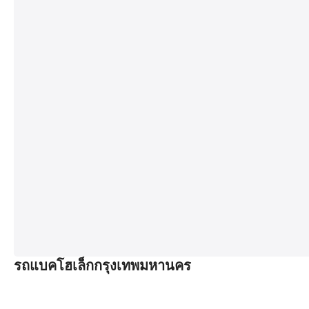
รถแบคโฮเล็กกรุงเทพมหานคร