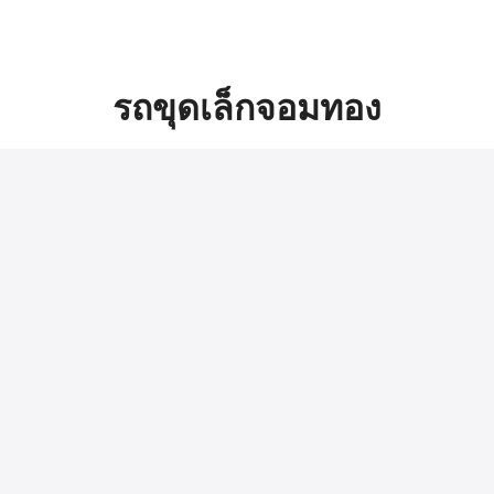
earch
รถขุดเล็กจอมทอง
r: