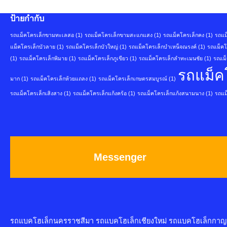
ป้ายกำกับ
รถแม็คโครเล็กขามทะเลสอ
(1)
รถแม็คโครเล็กขามสะแกแสง
(1)
รถแม็คโครเล็กคง
(1)
รถแม
แม็คโครเล็กบัวลาย
(1)
รถแม็คโครเล็กบัวใหญ่
(1)
รถแม็คโครเล็กบำเหน็จณรงค์
(1)
รถแม็คโ
(1)
รถแม็คโครเล็กพิมาย
(1)
รถแม็คโครเล็กภูเขียว
(1)
รถแม็คโครเล็กลำทะเมนชัย
(1)
รถแม็
รถแม็คโ
มาก
(1)
รถแม็คโครเล็กห้วยแถลง
(1)
รถแม็คโครเล็กเกษตรสมบูรณ์
(1)
รถแม็คโครเล็กเสิงสาง
(1)
รถแม็คโครเล็กแก้งคร้อ
(1)
รถแม็คโครเล็กแก้งสนามนาง
(1)
รถแม
Messenger
รถแบคโฮเล็กนครราชสีมา รถแบคโฮเล็กเชียงใหม่ รถแบคโฮเล็กกาญจน