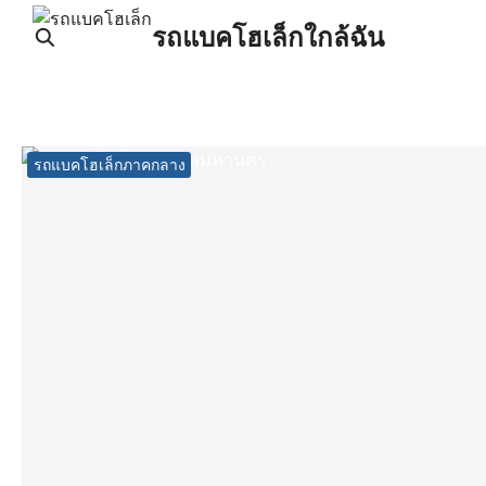
Skip
รถแบคโฮเล็กใกล้ฉัน
to
content
S
fo
รถแบคโฮเล็กภาคกลาง