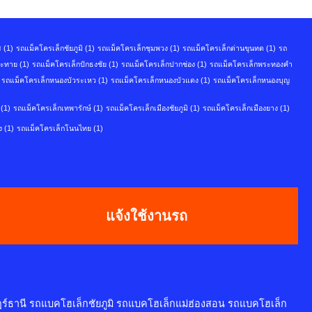
ส
(1)
รถแม็คโครเล็กชัยภูมิ
(1)
รถแม็คโครเล็กชุมพวง
(1)
รถแม็คโครเล็กด่านขุนทด
(1)
รถ
ระทาย
(1)
รถแม็คโครเล็กปักธงชัย
(1)
รถแม็คโครเล็กปากช่อง
(1)
รถแม็คโครเล็กพระทองคำ
รถแม็คโครเล็กหนองบัวระเหว
(1)
รถแม็คโครเล็กหนองบัวแดง
(1)
รถแม็คโครเล็กหนองบุญ
(1)
รถแม็คโครเล็กเทพารักษ์
(1)
รถแม็คโครเล็กเมืองชัยภูมิ
(1)
รถแม็คโครเล็กเมืองยาง
(1)
ง
(1)
รถแม็คโครเล็กโนนไทย
(1)
แจ้งใช้งานรถ
ธานี รถแบคโฮเล็กชัยภูมิ รถแบคโฮเล็กแม่ฮ่องสอน รถแบคโฮเล็ก