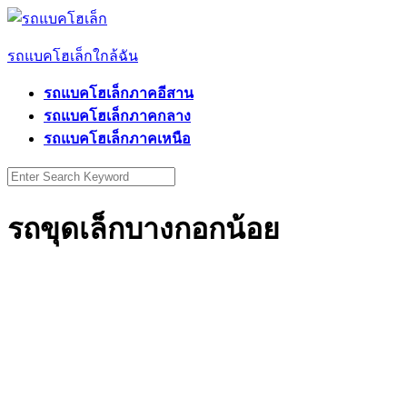
Skip
to
รถแบคโฮเล็กใกล้ฉัน
content
รถแบคโฮเล็กภาคอีสาน
รถแบคโฮเล็กภาคกลาง
รถแบคโฮเล็กภาคเหนือ
Search
for:
รถขุดเล็กบางกอกน้อย