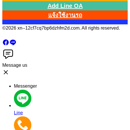
Add Line OA
แจ้งใช้งานรถ
©2026 xn--12cf7cq7bp6dzhfm2d.com. All rights reserved.
Message us
Messenger
Line