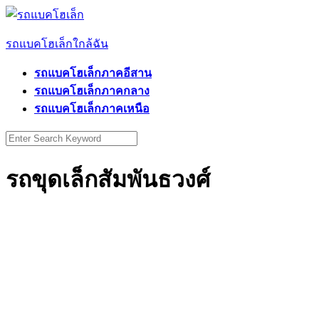
Skip
to
รถแบคโฮเล็กใกล้ฉัน
content
รถแบคโฮเล็กภาคอีสาน
รถแบคโฮเล็กภาคกลาง
รถแบคโฮเล็กภาคเหนือ
Search
for:
รถขุดเล็กสัมพันธวงศ์