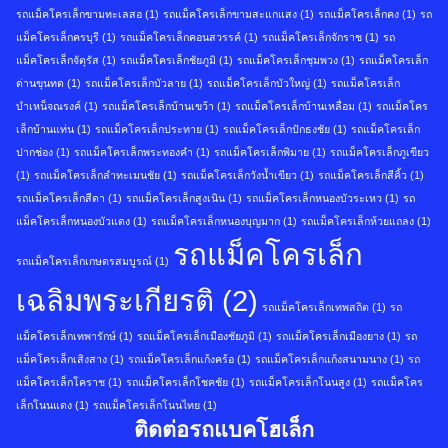
รถแม็คโครเล็กขามทะเลสอ
(1)
รถแม็คโครเล็กขามสะแกแสง
(1)
รถแม็คโครเล็กคง
(1)
รถ
แม็คโครเล็กครบุรี
(1)
รถแม็คโครเล็กคอนสวรรค์
(1)
รถแม็คโครเล็กจักราช
(1)
รถ
แม็คโครเล็กจัตุรัส
(1)
รถแม็คโครเล็กชัยภูมิ
(1)
รถแม็คโครเล็กชุมพวง
(1)
รถแม็คโครเล็ก
ด่านขุนทด
(1)
รถแม็คโครเล็กบัวลาย
(1)
รถแม็คโครเล็กบัวใหญ่
(1)
รถแม็คโครเล็ก
บำเหน็จณรงค์
(1)
รถแม็คโครเล็กบ้านเขว้า
(1)
รถแม็คโครเล็กบ้านเหลื่อม
(1)
รถแม็คโคร
เล็กบ้านแท่น
(1)
รถแม็คโครเล็กประทาย
(1)
รถแม็คโครเล็กปักธงชัย
(1)
รถแม็คโครเล็ก
ปากช่อง
(1)
รถแม็คโครเล็กพระทองคำ
(1)
รถแม็คโครเล็กพิมาย
(1)
รถแม็คโครเล็กภูเขียว
(1)
รถแม็คโครเล็กลำทะเมนชัย
(1)
รถแม็คโครเล็กวังน้ำเขียว
(1)
รถแม็คโครเล็กสีคิ้ว
(1)
รถแม็คโครเล็กสีดา
(1)
รถแม็คโครเล็กสูงเนิน
(1)
รถแม็คโครเล็กหนองบัวระเหว
(1)
รถ
แม็คโครเล็กหนองบัวแดง
(1)
รถแม็คโครเล็กหนองบุญมาก
(1)
รถแม็คโครเล็กห้วยแถลง
(1)
รถแม็คโครเล็ก
รถแม็คโครเล็กเกษตรสมบูรณ์
(1)
เฉลิมพระเกียรติ
(2)
รถแม็คโครเล็กเทพสถิต
(1)
รถ
แม็คโครเล็กเทพารักษ์
(1)
รถแม็คโครเล็กเมืองชัยภูมิ
(1)
รถแม็คโครเล็กเมืองยาง
(1)
รถ
แม็คโครเล็กเสิงสาง
(1)
รถแม็คโครเล็กแก้งคร้อ
(1)
รถแม็คโครเล็กแก้งสนามนาง
(1)
รถ
แม็คโครเล็กโคราช
(1)
รถแม็คโครเล็กโชคชัย
(1)
รถแม็คโครเล็กโนนสูง
(1)
รถแม็คโคร
เล็กโนนแดง
(1)
รถแม็คโครเล็กโนนไทย
(1)
ติดต่อรถแบคโฮเล็ก