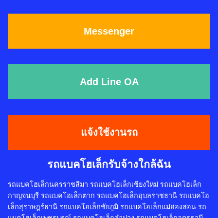
Messenger
Add Line OA
แจ้งใช้งานรถ
รถแบคโฮเล็กรับจ้างใกล้ฉัน
รถแบคโฮเล็กนครราชสีมา รถแบคโฮเล็กเชียงใหม่ รถแบคโฮเล็ก
กาญจนบุรี รถแบคโฮเล็กตาก รถแบคโฮเล็กอุบลราชธานี รถแบคโฮ
เล็กสุราษฎร์ธานี รถแบคโฮเล็กชัยภูมิ รถแบคโฮเล็กแม่ฮ่องสอน รถ