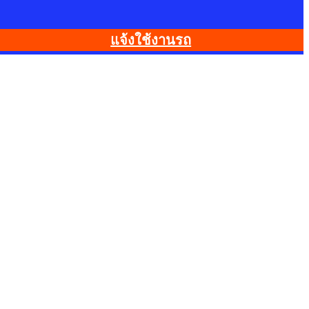
แจ้งใช้งานรถ