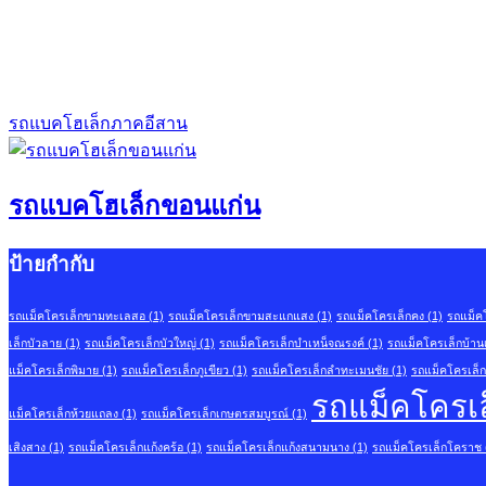
รถแบคโฮเล็กภาคอีสาน
รถแบคโฮเล็กขอนแก่น
ป้ายกำกับ
รถแม็คโครเล็กขามทะเลสอ
(1)
รถแม็คโครเล็กขามสะแกแสง
(1)
รถแม็คโครเล็กคง
(1)
รถแม็คโ
เล็กบัวลาย
(1)
รถแม็คโครเล็กบัวใหญ่
(1)
รถแม็คโครเล็กบำเหน็จณรงค์
(1)
รถแม็คโครเล็กบ้าน
แม็คโครเล็กพิมาย
(1)
รถแม็คโครเล็กภูเขียว
(1)
รถแม็คโครเล็กลำทะเมนชัย
(1)
รถแม็คโครเล็กว
รถแม็คโครเล
แม็คโครเล็กห้วยแถลง
(1)
รถแม็คโครเล็กเกษตรสมบูรณ์
(1)
เสิงสาง
(1)
รถแม็คโครเล็กแก้งคร้อ
(1)
รถแม็คโครเล็กแก้งสนามนาง
(1)
รถแม็คโครเล็กโคราช