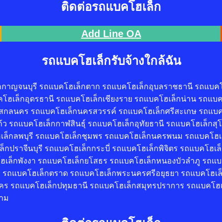
ติดต่อรถแบคโฮเล็ก
Add Line OA
รถแบคโฮเล็กรับจ้างใกล้ฉัน
กาญจนบุรี รถแบคโฮเล็กตาก รถแบคโฮเล็กอุบลราชธานี รถแบคโฮเ
โฮเล็กอุดรธานี รถแบคโฮเล็กเชียงราย รถแบคโฮเล็กน่าน รถแบ
กสกลนคร รถแบคโฮเล็กนครสวรรค์ รถแบคโฮเล็กศรีสะเกษ รถแบคโ
ว รถแบคโฮเล็กกาฬสินธุ์ รถแบคโฮเล็กอุทัยธานี รถแบคโฮเล็กสุ
โฮเล็กลพบุรี รถแบคโฮเล็กชุมพร รถแบคโฮเล็กนครพนม รถแบคโฮเ
็กปราจีนบุรี รถแบคโฮเล็กกระบี่ รถแบคโฮเล็กพิจิตร รถแบคโฮ
โฮเล็กพังงา รถแบคโฮเล็กยโสธร รถแบคโฮเล็กหนองบัวลำภู รถแบ
 รถแบคโฮเล็กตราด รถแบคโฮเล็กพระนครศรีอยุธยา รถแบคโฮเล
ร รถแบคโฮเล็กปทุมธานี รถแบคโฮเล็กสมุทรปราการ รถแบคโฮเล็
ราม