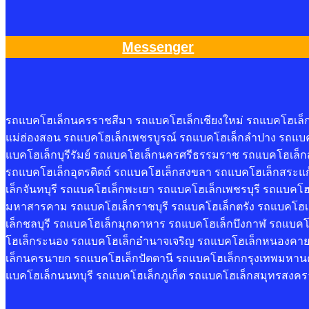
Messenger
รถแบคโฮเล็กนครราชสีมา รถแบคโฮเล็กเชียงใหม่ รถแบคโฮเล็ก
แม่ฮ่องสอน รถแบคโฮเล็กเพชรบูรณ์ รถแบคโฮเล็กลำปาง รถแบค
แบคโฮเล็กบุรีรัมย์ รถแบคโฮเล็กนครศรีธรรมราช รถแบคโฮเล็
รถแบคโฮเล็กอุตรดิตถ์ รถแบคโฮเล็กสงขลา รถแบคโฮเล็กสระแก้
เล็กจันทบุรี รถแบคโฮเล็กพะเยา รถแบคโฮเล็กเพชรบุรี รถแบค
มหาสารคาม รถแบคโฮเล็กราชบุรี รถแบคโฮเล็กตรัง รถแบคโฮเล
เล็กชลบุรี รถแบคโฮเล็กมุกดาหาร รถแบคโฮเล็กบึงกาฬ รถแบค
โฮเล็กระนอง รถแบคโฮเล็กอำนาจเจริญ รถแบคโฮเล็กหนองคาย
เล็กนครนายก รถแบคโฮเล็กปัตตานี รถแบคโฮเล็กกรุงเทพมหานค
แบคโฮเล็กนนทบุรี รถแบคโฮเล็กภูเก็ต รถแบคโฮเล็กสมุทรสงค