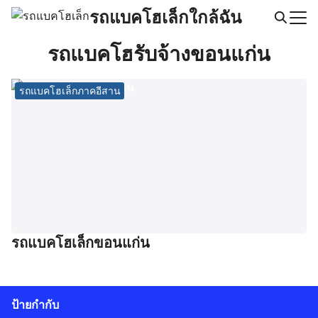
Skip
รถแบคโฮเล็กใกล้ฉัน
to
Search
content
รถแบคโฮรับจ้างขอนแก่น
for:
รถแบคโฮเล็กภาคอีสาน
รถแบคโฮเล็กขอนแก่น
ป้ายกำกับ