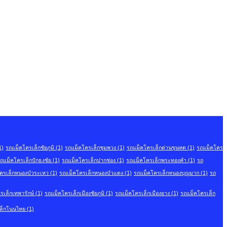
1)
รถแม็คโครเล็กชัยภูมิ
(1)
รถแม็คโครเล็กชุมพวง
(1)
รถแม็คโครเล็กด่านขุนทด
(1)
รถแม็คโคร
ถแม็คโครเล็กปักธงชัย
(1)
รถแม็คโครเล็กปากช่อง
(1)
รถแม็คโครเล็กพระทองคำ
(1)
รถ
ครเล็กหนองบัวระเหว
(1)
รถแม็คโครเล็กหนองบัวแดง
(1)
รถแม็คโครเล็กหนองบุญมาก
(1)
รถ
รเล็กเทพารักษ์
(1)
รถแม็คโครเล็กเมืองชัยภูมิ
(1)
รถแม็คโครเล็กเมืองยาง
(1)
รถแม็คโครเล็ก
ล็กโนนไทย
(1)