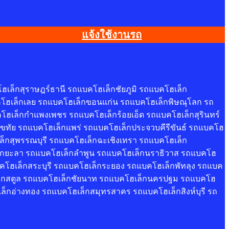
แจ้งใช้งานรถ
ล็กสุราษฎร์ธานี รถแบคโฮเล็กชัยภูมิ รถแบคโฮเล็ก
คโฮเล็กเลย รถแบคโฮเล็กขอนแก่น รถแบคโฮเล็กพิษณุโลก รถ
ฮเล็กกำแพงเพชร รถแบคโฮเล็กร้อยเอ็ด รถแบคโฮเล็กสุรินทร์
โขทัย รถแบคโฮเล็กแพร่ รถแบคโฮเล็กประจวบคีรีขันธ์ รถแบคโฮ
ล็กสุพรรณบุรี รถแบคโฮเล็กฉะเชิงเทรา รถแบคโฮเล็ก
เล็กยะลา รถแบคโฮเล็กลำพูน รถแบคโฮเล็กนราธิวาส รถแบคโฮ
คโฮเล็กสระบุรี รถแบคโฮเล็กระยอง รถแบคโฮเล็กพัทลุง รถแบค
็กสตูล รถแบคโฮเล็กชัยนาท รถแบคโฮเล็กนครปฐม รถแบคโฮ
กอ่างทอง รถแบคโฮเล็กสมุทรสาคร รถแบคโฮเล็กสิงห์บุรี รถ