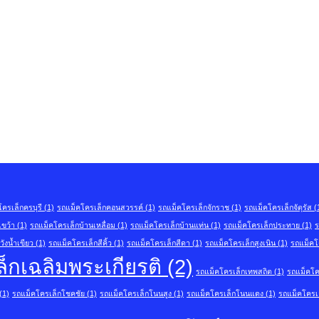
ครเล็กครบุรี
(1)
รถแม็คโครเล็กคอนสวรรค์
(1)
รถแม็คโครเล็กจักราช
(1)
รถแม็คโครเล็กจัตุรัส
(
เขว้า
(1)
รถแม็คโครเล็กบ้านเหลื่อม
(1)
รถแม็คโครเล็กบ้านแท่น
(1)
รถแม็คโครเล็กประทาย
(1)
ร
ังน้ำเขียว
(1)
รถแม็คโครเล็กสีคิ้ว
(1)
รถแม็คโครเล็กสีดา
(1)
รถแม็คโครเล็กสูงเนิน
(1)
รถแม็คโ
็กเฉลิมพระเกียรติ
(2)
รถแม็คโครเล็กเทพสถิต
(1)
รถแม็คโค
(1)
รถแม็คโครเล็กโชคชัย
(1)
รถแม็คโครเล็กโนนสูง
(1)
รถแม็คโครเล็กโนนแดง
(1)
รถแม็คโครเ