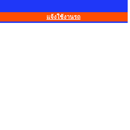
แจ้งใช้งานรถ