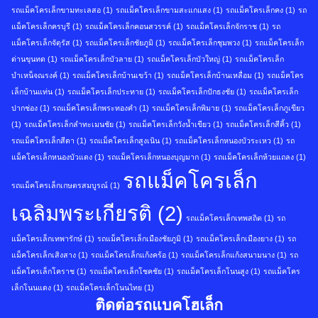
รถแม็คโครเล็กขามทะเลสอ
(1)
รถแม็คโครเล็กขามสะแกแสง
(1)
รถแม็คโครเล็กคง
(1)
รถ
แม็คโครเล็กครบุรี
(1)
รถแม็คโครเล็กคอนสวรรค์
(1)
รถแม็คโครเล็กจักราช
(1)
รถ
แม็คโครเล็กจัตุรัส
(1)
รถแม็คโครเล็กชัยภูมิ
(1)
รถแม็คโครเล็กชุมพวง
(1)
รถแม็คโครเล็ก
ด่านขุนทด
(1)
รถแม็คโครเล็กบัวลาย
(1)
รถแม็คโครเล็กบัวใหญ่
(1)
รถแม็คโครเล็ก
บำเหน็จณรงค์
(1)
รถแม็คโครเล็กบ้านเขว้า
(1)
รถแม็คโครเล็กบ้านเหลื่อม
(1)
รถแม็คโคร
เล็กบ้านแท่น
(1)
รถแม็คโครเล็กประทาย
(1)
รถแม็คโครเล็กปักธงชัย
(1)
รถแม็คโครเล็ก
ปากช่อง
(1)
รถแม็คโครเล็กพระทองคำ
(1)
รถแม็คโครเล็กพิมาย
(1)
รถแม็คโครเล็กภูเขียว
(1)
รถแม็คโครเล็กลำทะเมนชัย
(1)
รถแม็คโครเล็กวังน้ำเขียว
(1)
รถแม็คโครเล็กสีคิ้ว
(1)
รถแม็คโครเล็กสีดา
(1)
รถแม็คโครเล็กสูงเนิน
(1)
รถแม็คโครเล็กหนองบัวระเหว
(1)
รถ
แม็คโครเล็กหนองบัวแดง
(1)
รถแม็คโครเล็กหนองบุญมาก
(1)
รถแม็คโครเล็กห้วยแถลง
(1)
รถแม็คโครเล็ก
รถแม็คโครเล็กเกษตรสมบูรณ์
(1)
เฉลิมพระเกียรติ
(2)
รถแม็คโครเล็กเทพสถิต
(1)
รถ
แม็คโครเล็กเทพารักษ์
(1)
รถแม็คโครเล็กเมืองชัยภูมิ
(1)
รถแม็คโครเล็กเมืองยาง
(1)
รถ
แม็คโครเล็กเสิงสาง
(1)
รถแม็คโครเล็กแก้งคร้อ
(1)
รถแม็คโครเล็กแก้งสนามนาง
(1)
รถ
แม็คโครเล็กโคราช
(1)
รถแม็คโครเล็กโชคชัย
(1)
รถแม็คโครเล็กโนนสูง
(1)
รถแม็คโคร
เล็กโนนแดง
(1)
รถแม็คโครเล็กโนนไทย
(1)
ติดต่อรถแบคโฮเล็ก