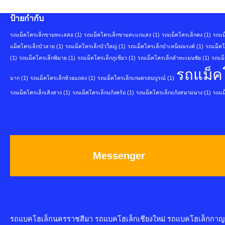
ป้ายกำกับ
รถแม็คโครเล็กขามทะเลสอ
(1)
รถแม็คโครเล็กขามสะแกแสง
(1)
รถแม็คโครเล็กคง
(1)
รถแม
แม็คโครเล็กบัวลาย
(1)
รถแม็คโครเล็กบัวใหญ่
(1)
รถแม็คโครเล็กบำเหน็จณรงค์
(1)
รถแม็คโ
(1)
รถแม็คโครเล็กพิมาย
(1)
รถแม็คโครเล็กภูเขียว
(1)
รถแม็คโครเล็กลำทะเมนชัย
(1)
รถแม็
รถแม็คโ
มาก
(1)
รถแม็คโครเล็กห้วยแถลง
(1)
รถแม็คโครเล็กเกษตรสมบูรณ์
(1)
รถแม็คโครเล็กเสิงสาง
(1)
รถแม็คโครเล็กแก้งคร้อ
(1)
รถแม็คโครเล็กแก้งสนามนาง
(1)
รถแม
Messenger
รถแบคโฮเล็กนครราชสีมา รถแบคโฮเล็กเชียงใหม่ รถแบคโฮเล็กกาญจน