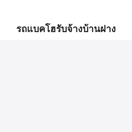
earch
รถแบคโฮรับจ้างบ้านฝาง
r: