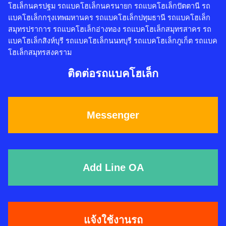
โฮเล็กนครปฐม รถแบคโฮเล็กนครนายก รถแบคโฮเล็กปัตตานี รถ
แบคโฮเล็กกรุงเทพมหานคร รถแบคโฮเล็กปทุมธานี รถแบคโฮเล็ก
สมุทรปราการ รถแบคโฮเล็กอ่างทอง รถแบคโฮเล็กสมุทรสาคร รถ
แบคโฮเล็กสิงห์บุรี รถแบคโฮเล็กนนทบุรี รถแบคโฮเล็กภูเก็ต รถแบค
โฮเล็กสมุทรสงคราม
ติดต่อรถแบคโฮเล็ก
Messenger
Add Line OA
แจ้งใช้งานรถ