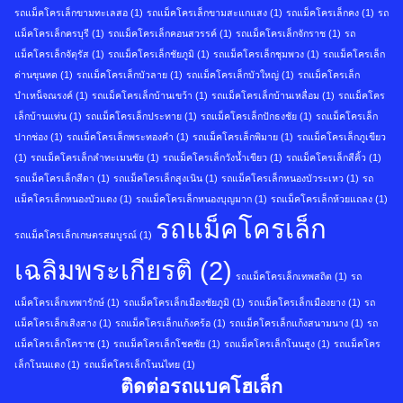
รถแม็คโครเล็กขามทะเลสอ
(1)
รถแม็คโครเล็กขามสะแกแสง
(1)
รถแม็คโครเล็กคง
(1)
รถ
แม็คโครเล็กครบุรี
(1)
รถแม็คโครเล็กคอนสวรรค์
(1)
รถแม็คโครเล็กจักราช
(1)
รถ
แม็คโครเล็กจัตุรัส
(1)
รถแม็คโครเล็กชัยภูมิ
(1)
รถแม็คโครเล็กชุมพวง
(1)
รถแม็คโครเล็ก
ด่านขุนทด
(1)
รถแม็คโครเล็กบัวลาย
(1)
รถแม็คโครเล็กบัวใหญ่
(1)
รถแม็คโครเล็ก
บำเหน็จณรงค์
(1)
รถแม็คโครเล็กบ้านเขว้า
(1)
รถแม็คโครเล็กบ้านเหลื่อม
(1)
รถแม็คโคร
เล็กบ้านแท่น
(1)
รถแม็คโครเล็กประทาย
(1)
รถแม็คโครเล็กปักธงชัย
(1)
รถแม็คโครเล็ก
ปากช่อง
(1)
รถแม็คโครเล็กพระทองคำ
(1)
รถแม็คโครเล็กพิมาย
(1)
รถแม็คโครเล็กภูเขียว
(1)
รถแม็คโครเล็กลำทะเมนชัย
(1)
รถแม็คโครเล็กวังน้ำเขียว
(1)
รถแม็คโครเล็กสีคิ้ว
(1)
รถแม็คโครเล็กสีดา
(1)
รถแม็คโครเล็กสูงเนิน
(1)
รถแม็คโครเล็กหนองบัวระเหว
(1)
รถ
แม็คโครเล็กหนองบัวแดง
(1)
รถแม็คโครเล็กหนองบุญมาก
(1)
รถแม็คโครเล็กห้วยแถลง
(1)
รถแม็คโครเล็ก
รถแม็คโครเล็กเกษตรสมบูรณ์
(1)
เฉลิมพระเกียรติ
(2)
รถแม็คโครเล็กเทพสถิต
(1)
รถ
แม็คโครเล็กเทพารักษ์
(1)
รถแม็คโครเล็กเมืองชัยภูมิ
(1)
รถแม็คโครเล็กเมืองยาง
(1)
รถ
แม็คโครเล็กเสิงสาง
(1)
รถแม็คโครเล็กแก้งคร้อ
(1)
รถแม็คโครเล็กแก้งสนามนาง
(1)
รถ
แม็คโครเล็กโคราช
(1)
รถแม็คโครเล็กโชคชัย
(1)
รถแม็คโครเล็กโนนสูง
(1)
รถแม็คโคร
เล็กโนนแดง
(1)
รถแม็คโครเล็กโนนไทย
(1)
ติดต่อรถแบคโฮเล็ก