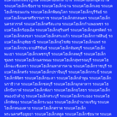
แบคโฮเล็กเพชรบูรณ์ รถแบคโฮเล็กลำปาง รถแบคโฮเล็กอุดรธานี
รถแบคโฮเล็กเชียงราย รถแบคโฮเล็กน่าน รถแบคโฮเล็กเลย รถแบค
โฮเล็กขอนแก่น รถแบคโฮเล็กพิษณุโลก รถแบคโฮเล็กบุรีรัมย์ รถ
แบคโฮเล็กนครศรีธรรมราช รถแบคโฮเล็กสกลนคร รถแบคโฮเล็ก
นครสวรรค์ รถแบคโฮเล็กศรีสะเกษ รถแบคโฮเล็กกำแพงเพชร รถ
แบคโฮเล็กร้อยเอ็ด รถแบคโฮเล็กสุรินทร์ รถแบคโฮเล็กอุตรดิตถ์ รถ
แบคโฮเล็กสงขลา รถแบคโฮเล็กสระแก้ว รถแบคโฮเล็กกาฬสินธุ์ รถ
แบคโฮเล็กอุทัยธานี รถแบคโฮเล็กสุโขทัย รถแบคโฮเล็กแพร่ รถ
แบคโฮเล็กประจวบคีรีขันธ์ รถแบคโฮเล็กจันทบุรี รถแบคโฮเล็ก
พะเยา รถแบคโฮเล็กเพชรบุรี รถแบคโฮเล็กลพบุรี รถแบคโฮเล็ก
ชุมพร รถแบคโฮเล็กนครพนม รถแบคโฮเล็กสุพรรณบุรี รถแบคโฮ
เล็กฉะเชิงเทรา รถแบคโฮเล็กมหาสารคาม รถแบคโฮเล็กราชบุรี รถ
แบคโฮเล็กตรัง รถแบคโฮเล็กปราจีนบุรี รถแบคโฮเล็กกระบี่ รถแบค
โฮเล็กพิจิตร รถแบคโฮเล็กยะลา รถแบคโฮเล็กลำพูน รถแบคโฮเล็ก
นราธิวาส รถแบคโฮเล็กชลบุรี รถแบคโฮเล็กมุกดาหาร รถแบคโฮ
เล็กบึงกาฬ รถแบคโฮเล็กพังงา รถแบคโฮเล็กยโสธร รถแบคโฮเล็ก
หนองบัวลำภู รถแบคโฮเล็กสระบุรี รถแบคโฮเล็กระยอง รถแบคโฮ
เล็กพัทลุง รถแบคโฮเล็กระนอง รถแบคโฮเล็กอำนาจเจริญ รถแบค
โฮเล็กหนองคาย รถแบคโฮเล็กตราด รถแบคโฮเล็ก
พระนครศรีอยุธยา รถแบคโฮเล็กสตูล รถแบคโฮเล็กชัยนาท รถแบค