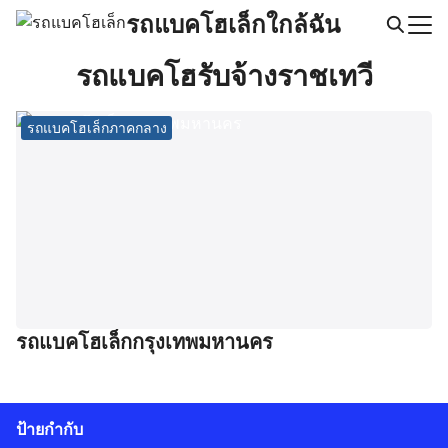
Skip
รถแบคโฮเล็กใกล้ฉัน
to
Search
content
รถแบคโฮรับจ้างราชเทวี
for:
รถแบคโฮเล็กภาคกลาง
รถแบคโฮเล็กกรุงเทพมหานคร
ป้ายกำกับ