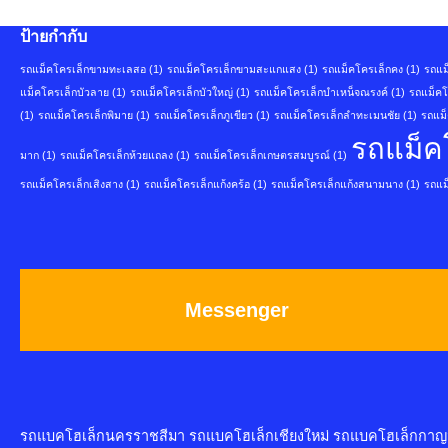
ป้ายกำกับ
รถแม็คโครเล็กขามทะเลสอ
(1)
รถแม็คโครเล็กขามสะแกแสง
(1)
รถแม็คโครเล็กคง
(1)
รถแม
แม็คโครเล็กบัวลาย
(1)
รถแม็คโครเล็กบัวใหญ่
(1)
รถแม็คโครเล็กบำเหน็จณรงค์
(1)
รถแม็คโ
(1)
รถแม็คโครเล็กพิมาย
(1)
รถแม็คโครเล็กภูเขียว
(1)
รถแม็คโครเล็กลำทะเมนชัย
(1)
รถแม็
รถแม็คโ
มาก
(1)
รถแม็คโครเล็กห้วยแถลง
(1)
รถแม็คโครเล็กเกษตรสมบูรณ์
(1)
รถแม็คโครเล็กเสิงสาง
(1)
รถแม็คโครเล็กแก้งคร้อ
(1)
รถแม็คโครเล็กแก้งสนามนาง
(1)
รถแม
Messenger
รถแบคโฮเล็กนครราชสีมา รถแบคโฮเล็กเชียงใหม่ รถแบคโฮเล็กกาญจน