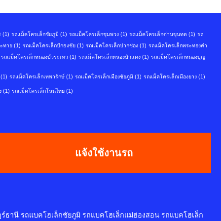
ส
(1)
รถแม็คโครเล็กชัยภูมิ
(1)
รถแม็คโครเล็กชุมพวง
(1)
รถแม็คโครเล็กด่านขุนทด
(1)
รถ
ระทาย
(1)
รถแม็คโครเล็กปักธงชัย
(1)
รถแม็คโครเล็กปากช่อง
(1)
รถแม็คโครเล็กพระทองคำ
รถแม็คโครเล็กหนองบัวระเหว
(1)
รถแม็คโครเล็กหนองบัวแดง
(1)
รถแม็คโครเล็กหนองบุญ
(1)
รถแม็คโครเล็กเทพารักษ์
(1)
รถแม็คโครเล็กเมืองชัยภูมิ
(1)
รถแม็คโครเล็กเมืองยาง
(1)
ง
(1)
รถแม็คโครเล็กโนนไทย
(1)
แจ้งใช้งานรถ
ธานี รถแบคโฮเล็กชัยภูมิ รถแบคโฮเล็กแม่ฮ่องสอน รถแบคโฮเล็ก