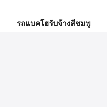
earch
รถแบคโฮรับจ้างสีชมพู
r: