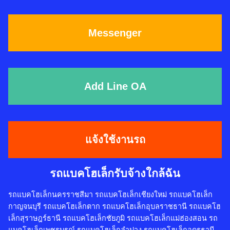
Messenger
Add Line OA
แจ้งใช้งานรถ
รถแบคโฮเล็กรับจ้างใกล้ฉัน
รถแบคโฮเล็กนครราชสีมา รถแบคโฮเล็กเชียงใหม่ รถแบคโฮเล็ก
กาญจนบุรี รถแบคโฮเล็กตาก รถแบคโฮเล็กอุบลราชธานี รถแบคโฮ
เล็กสุราษฎร์ธานี รถแบคโฮเล็กชัยภูมิ รถแบคโฮเล็กแม่ฮ่องสอน รถ