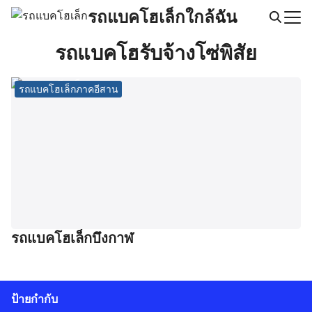
Skip
รถแบคโฮเล็กใกล้ฉัน
to
Search
content
รถแบคโฮรับจ้างโซ่พิสัย
for:
รถแบคโฮเล็กภาคอีสาน
รถแบคโฮเล็กบึงกาฬ
ป้ายกำกับ