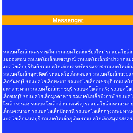
Messenger
รถแบคโฮเล็กนครราชสีมา รถแบคโฮเล็กเชียงใหม่ รถแบคโฮเล็ก
แม่ฮ่องสอน รถแบคโฮเล็กเพชรบูรณ์ รถแบคโฮเล็กลำปาง รถแบค
แบคโฮเล็กบุรีรัมย์ รถแบคโฮเล็กนครศรีธรรมราช รถแบคโฮเล็
รถแบคโฮเล็กอุตรดิตถ์ รถแบคโฮเล็กสงขลา รถแบคโฮเล็กสระแก้
เล็กจันทบุรี รถแบคโฮเล็กพะเยา รถแบคโฮเล็กเพชรบุรี รถแบค
มหาสารคาม รถแบคโฮเล็กราชบุรี รถแบคโฮเล็กตรัง รถแบคโฮเล
เล็กชลบุรี รถแบคโฮเล็กมุกดาหาร รถแบคโฮเล็กบึงกาฬ รถแบค
โฮเล็กระนอง รถแบคโฮเล็กอำนาจเจริญ รถแบคโฮเล็กหนองคาย
เล็กนครนายก รถแบคโฮเล็กปัตตานี รถแบคโฮเล็กกรุงเทพมหานค
แบคโฮเล็กนนทบุรี รถแบคโฮเล็กภูเก็ต รถแบคโฮเล็กสมุทรสงค