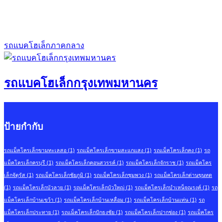
รถแบคโฮเล็กภาคกลาง
รถแบคโฮเล็กกรุงเทพมหานคร
ป้ายกำกับ
รถแม็คโครเล็กขามทะเลสอ
(1)
รถแม็คโครเล็กขามสะแกแสง
(1)
รถแม็คโครเล็กคง
(1)
รถ
แม็คโครเล็กครบุรี
(1)
รถแม็คโครเล็กคอนสวรรค์
(1)
รถแม็คโครเล็กจักราช
(1)
รถแม็คโคร
เล็กจัตุรัส
(1)
รถแม็คโครเล็กชัยภูมิ
(1)
รถแม็คโครเล็กชุมพวง
(1)
รถแม็คโครเล็กด่านขุนทด
(1)
รถแม็คโครเล็กบัวลาย
(1)
รถแม็คโครเล็กบัวใหญ่
(1)
รถแม็คโครเล็กบำเหน็จณรงค์
(1)
รถ
แม็คโครเล็กบ้านเขว้า
(1)
รถแม็คโครเล็กบ้านเหลื่อม
(1)
รถแม็คโครเล็กบ้านแท่น
(1)
รถ
แม็คโครเล็กประทาย
(1)
รถแม็คโครเล็กปักธงชัย
(1)
รถแม็คโครเล็กปากช่อง
(1)
รถแม็คโคร