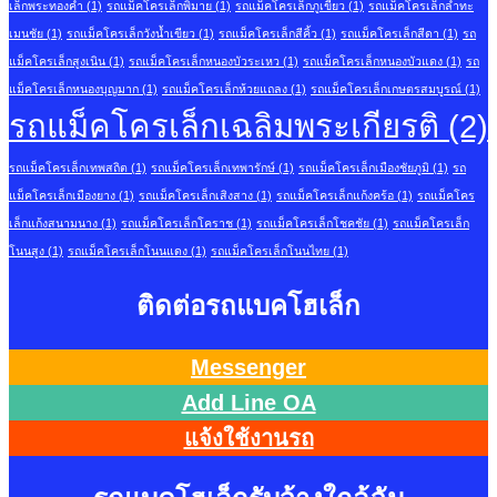
เล็กพระทองคำ
(1)
รถแม็คโครเล็กพิมาย
(1)
รถแม็คโครเล็กภูเขียว
(1)
รถแม็คโครเล็กลำทะ
เมนชัย
(1)
รถแม็คโครเล็กวังน้ำเขียว
(1)
รถแม็คโครเล็กสีคิ้ว
(1)
รถแม็คโครเล็กสีดา
(1)
รถ
แม็คโครเล็กสูงเนิน
(1)
รถแม็คโครเล็กหนองบัวระเหว
(1)
รถแม็คโครเล็กหนองบัวแดง
(1)
รถ
แม็คโครเล็กหนองบุญมาก
(1)
รถแม็คโครเล็กห้วยแถลง
(1)
รถแม็คโครเล็กเกษตรสมบูรณ์
(1)
รถแม็คโครเล็กเฉลิมพระเกียรติ
(2)
รถแม็คโครเล็กเทพสถิต
(1)
รถแม็คโครเล็กเทพารักษ์
(1)
รถแม็คโครเล็กเมืองชัยภูมิ
(1)
รถ
แม็คโครเล็กเมืองยาง
(1)
รถแม็คโครเล็กเสิงสาง
(1)
รถแม็คโครเล็กแก้งคร้อ
(1)
รถแม็คโคร
เล็กแก้งสนามนาง
(1)
รถแม็คโครเล็กโคราช
(1)
รถแม็คโครเล็กโชคชัย
(1)
รถแม็คโครเล็ก
โนนสูง
(1)
รถแม็คโครเล็กโนนแดง
(1)
รถแม็คโครเล็กโนนไทย
(1)
ติดต่อรถแบคโฮเล็ก
Messenger
Add Line OA
แจ้งใช้งานรถ