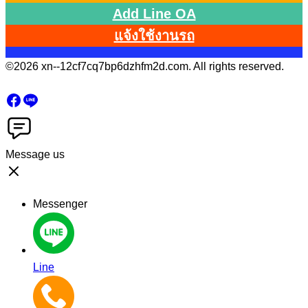
Add Line OA
แจ้งใช้งานรถ
©2026 xn--12cf7cq7bp6dzhfm2d.com. All rights reserved.
Message us
Messenger
Line