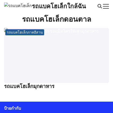
Skip
รถแบคโฮเล็กใกล้ฉัน
to
Search
content
รถแบคโฮเล็กดอนตาล
for:
รถแบคโฮเล็กภาคอีสาน
รถแบคโฮเล็กมุกดาหาร
ป้ายกำกับ