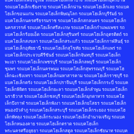
แบคโฮเล็กเพชรบูรณ์ รถแบคโฮเล็กลำปาง รถแบคโฮเล็กอุดรธานี
รถแบคโฮเล็กเชียงราย รถแบคโฮเล็กน่าน รถแบคโฮเล็กเลย รถแบค
โฮเล็กขอนแก่น รถแบคโฮเล็กพิษณุโลก รถแบคโฮเล็กบุรีรัมย์ รถ
แบคโฮเล็กนครศรีธรรมราช รถแบคโฮเล็กสกลนคร รถแบคโฮเล็ก
นครสวรรค์ รถแบคโฮเล็กศรีสะเกษ รถแบคโฮเล็กกำแพงเพชร รถ
แบคโฮเล็กร้อยเอ็ด รถแบคโฮเล็กสุรินทร์ รถแบคโฮเล็กอุตรดิตถ์ รถ
แบคโฮเล็กสงขลา รถแบคโฮเล็กสระแก้ว รถแบคโฮเล็กกาฬสินธุ์ รถ
แบคโฮเล็กอุทัยธานี รถแบคโฮเล็กสุโขทัย รถแบคโฮเล็กแพร่ รถ
แบคโฮเล็กประจวบคีรีขันธ์ รถแบคโฮเล็กจันทบุรี รถแบคโฮเล็ก
พะเยา รถแบคโฮเล็กเพชรบุรี รถแบคโฮเล็กลพบุรี รถแบคโฮเล็ก
ชุมพร รถแบคโฮเล็กนครพนม รถแบคโฮเล็กสุพรรณบุรี รถแบคโฮ
เล็กฉะเชิงเทรา รถแบคโฮเล็กมหาสารคาม รถแบคโฮเล็กราชบุรี รถ
แบคโฮเล็กตรัง รถแบคโฮเล็กปราจีนบุรี รถแบคโฮเล็กกระบี่ รถแบค
โฮเล็กพิจิตร รถแบคโฮเล็กยะลา รถแบคโฮเล็กลำพูน รถแบคโฮเล็ก
นราธิวาส รถแบคโฮเล็กชลบุรี รถแบคโฮเล็กมุกดาหาร รถแบคโฮ
เล็กบึงกาฬ รถแบคโฮเล็กพังงา รถแบคโฮเล็กยโสธร รถแบคโฮเล็ก
หนองบัวลำภู รถแบคโฮเล็กสระบุรี รถแบคโฮเล็กระยอง รถแบคโฮ
เล็กพัทลุง รถแบคโฮเล็กระนอง รถแบคโฮเล็กอำนาจเจริญ รถแบค
โฮเล็กหนองคาย รถแบคโฮเล็กตราด รถแบคโฮเล็ก
พระนครศรีอยุธยา รถแบคโฮเล็กสตูล รถแบคโฮเล็กชัยนาท รถแบค