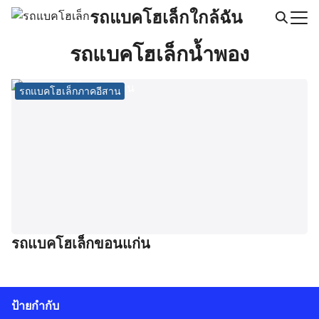
Skip
รถแบคโฮเล็กใกล้ฉัน
to
Search
content
รถแบคโฮเล็กน้ำพอง
for:
รถแบคโฮเล็กภาคอีสาน
รถแบคโฮเล็กขอนแก่น
ป้ายกำกับ