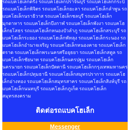
รถแบคโฮเล็กตรัง รถแบคโฮเล็กปราจีนบุรี รถแบคโฮเล็กกระบี่
รถแบคโฮเล็กพิจิตร รถแบคโฮเล็กยะลา รถแบคโฮเล็กลำพูน รถ
แบคโฮเล็กนราธิวาส รถแบคโฮเล็กชลบุรี รถแบคโฮเล็ก
มุกดาหาร รถแบคโฮเล็กบึงกาฬ รถแบคโฮเล็กพังงา รถแบคโฮ
เล็กยโสธร รถแบคโฮเล็กหนองบัวลำภู รถแบคโฮเล็กสระบุรี รถ
แบคโฮเล็กระยอง รถแบคโฮเล็กพัทลุง รถแบคโฮเล็กระนอง รถ
แบคโฮเล็กอำนาจเจริญ รถแบคโฮเล็กหนองคาย รถแบคโฮเล็ก
ตราด รถแบคโฮเล็กพระนครศรีอยุธยา รถแบคโฮเล็กสตูล รถ
แบคโฮเล็กชัยนาท รถแบคโฮเล็กนครปฐม รถแบคโฮเล็ก
นครนายก รถแบคโฮเล็กปัตตานี รถแบคโฮเล็กกรุงเทพมหานคร
รถแบคโฮเล็กปทุมธานี รถแบคโฮเล็กสมุทรปราการ รถแบคโฮ
เล็กอ่างทอง รถแบคโฮเล็กสมุทรสาคร รถแบคโฮเล็กสิงห์บุรี รถ
แบคโฮเล็กนนทบุรี รถแบคโฮเล็กภูเก็ต รถแบคโฮเล็ก
สมุทรสงคราม
ติดต่อรถแบคโฮเล็ก
Messenger