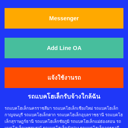
Messenger
Add Line OA
แจ้งใช้งานรถ
รถแบคโฮเล็กรับจ้างใกล้ฉัน
รถแบคโฮเล็กนครราชสีมา รถแบคโฮเล็กเชียงใหม่ รถแบคโฮเล็ก
กาญจนบุรี รถแบคโฮเล็กตาก รถแบคโฮเล็กอุบลราชธานี รถแบคโฮ
เล็กสุราษฎร์ธานี รถแบคโฮเล็กชัยภูมิ รถแบคโฮเล็กแม่ฮ่องสอน รถ