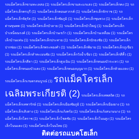
รถแม็คโครเล็กขามทะเลสอ
(1)
รถแม็คโครเล็กขามสะแกแสง
(1)
รถแม็คโครเล็กคง
(1)
รถ
แม็คโครเล็กครบุรี
(1)
รถแม็คโครเล็กคอนสวรรค์
(1)
รถแม็คโครเล็กจักราช
(1)
รถ
แม็คโครเล็กจัตุรัส
(1)
รถแม็คโครเล็กชัยภูมิ
(1)
รถแม็คโครเล็กชุมพวง
(1)
รถแม็คโครเล็ก
ด่านขุนทด
(1)
รถแม็คโครเล็กบัวลาย
(1)
รถแม็คโครเล็กบัวใหญ่
(1)
รถแม็คโครเล็ก
บำเหน็จณรงค์
(1)
รถแม็คโครเล็กบ้านเขว้า
(1)
รถแม็คโครเล็กบ้านเหลื่อม
(1)
รถแม็คโคร
เล็กบ้านแท่น
(1)
รถแม็คโครเล็กประทาย
(1)
รถแม็คโครเล็กปักธงชัย
(1)
รถแม็คโครเล็ก
ปากช่อง
(1)
รถแม็คโครเล็กพระทองคำ
(1)
รถแม็คโครเล็กพิมาย
(1)
รถแม็คโครเล็กภูเขียว
(1)
รถแม็คโครเล็กลำทะเมนชัย
(1)
รถแม็คโครเล็กวังน้ำเขียว
(1)
รถแม็คโครเล็กสีคิ้ว
(1)
รถแม็คโครเล็กสีดา
(1)
รถแม็คโครเล็กสูงเนิน
(1)
รถแม็คโครเล็กหนองบัวระเหว
(1)
รถ
แม็คโครเล็กหนองบัวแดง
(1)
รถแม็คโครเล็กหนองบุญมาก
(1)
รถแม็คโครเล็กห้วยแถลง
(1)
รถแม็คโครเล็ก
รถแม็คโครเล็กเกษตรสมบูรณ์
(1)
เฉลิมพระเกียรติ
(2)
รถแม็คโครเล็กเทพสถิต
(1)
รถ
แม็คโครเล็กเทพารักษ์
(1)
รถแม็คโครเล็กเมืองชัยภูมิ
(1)
รถแม็คโครเล็กเมืองยาง
(1)
รถ
แม็คโครเล็กเสิงสาง
(1)
รถแม็คโครเล็กแก้งคร้อ
(1)
รถแม็คโครเล็กแก้งสนามนาง
(1)
รถ
แม็คโครเล็กโคราช
(1)
รถแม็คโครเล็กโชคชัย
(1)
รถแม็คโครเล็กโนนสูง
(1)
รถแม็คโคร
เล็กโนนแดง
(1)
รถแม็คโครเล็กโนนไทย
(1)
ติดต่อรถแบคโฮเล็ก