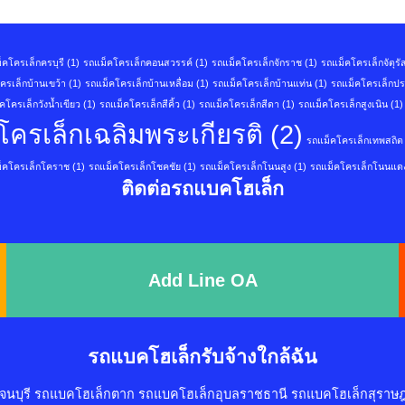
็คโครเล็กครบุรี
(1)
รถแม็คโครเล็กคอนสวรรค์
(1)
รถแม็คโครเล็กจักราช
(1)
รถแม็คโครเล็กจัตุรั
ครเล็กบ้านเขว้า
(1)
รถแม็คโครเล็กบ้านเหลื่อม
(1)
รถแม็คโครเล็กบ้านแท่น
(1)
รถแม็คโครเล็กป
คโครเล็กวังน้ำเขียว
(1)
รถแม็คโครเล็กสีคิ้ว
(1)
รถแม็คโครเล็กสีดา
(1)
รถแม็คโครเล็กสูงเนิน
(1)
ครเล็กเฉลิมพระเกียรติ
(2)
รถแม็คโครเล็กเทพสถิต
็คโครเล็กโคราช
(1)
รถแม็คโครเล็กโชคชัย
(1)
รถแม็คโครเล็กโนนสูง
(1)
รถแม็คโครเล็กโนนแด
ติดต่อรถแบคโฮเล็ก
Add Line OA
รถแบคโฮเล็กรับจ้างใกล้ฉัน
บุรี รถแบคโฮเล็กตาก รถแบคโฮเล็กอุบลราชธานี รถแบคโฮเล็กสุราษฎร์