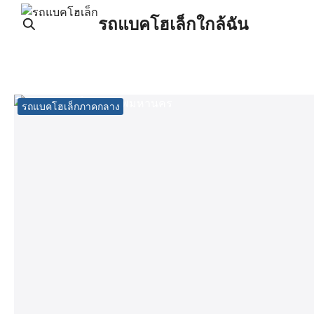
Skip
รถแบคโฮเล็กใกล้ฉัน
to
content
S
fo
รถแบคโฮเล็กภาคกลาง