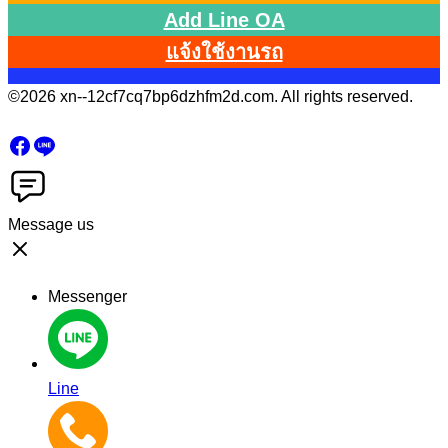
Add Line OA
แจ้งใช้งานรถ
©2026 xn--12cf7cq7bp6dzhfm2d.com. All rights reserved.
Message us
Messenger
Line