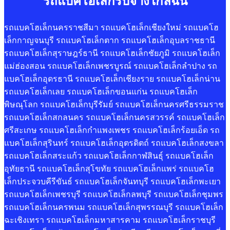
รถแบคโฮเล็กรับจ้างใกล้ฉัน
รถแบคโฮเล็กนครราชสีมา รถแบคโฮเล็กเชียงใหม่ รถแบคโฮ
เล็กกาญจนบุรี รถแบคโฮเล็กตาก รถแบคโฮเล็กอุบลราชธานี
รถแบคโฮเล็กสุราษฎร์ธานี รถแบคโฮเล็กชัยภูมิ รถแบคโฮเล็ก
แม่ฮ่องสอน รถแบคโฮเล็กเพชรบูรณ์ รถแบคโฮเล็กลำปาง รถ
แบคโฮเล็กอุดรธานี รถแบคโฮเล็กเชียงราย รถแบคโฮเล็กน่าน
รถแบคโฮเล็กเลย รถแบคโฮเล็กขอนแก่น รถแบคโฮเล็ก
พิษณุโลก รถแบคโฮเล็กบุรีรัมย์ รถแบคโฮเล็กนครศรีธรรมราช
รถแบคโฮเล็กสกลนคร รถแบคโฮเล็กนครสวรรค์ รถแบคโฮเล็ก
ศรีสะเกษ รถแบคโฮเล็กกำแพงเพชร รถแบคโฮเล็กร้อยเอ็ด รถ
แบคโฮเล็กสุรินทร์ รถแบคโฮเล็กอุตรดิตถ์ รถแบคโฮเล็กสงขลา
รถแบคโฮเล็กสระแก้ว รถแบคโฮเล็กกาฬสินธุ์ รถแบคโฮเล็ก
อุทัยธานี รถแบคโฮเล็กสุโขทัย รถแบคโฮเล็กแพร่ รถแบคโฮ
เล็กประจวบคีรีขันธ์ รถแบคโฮเล็กจันทบุรี รถแบคโฮเล็กพะเยา
รถแบคโฮเล็กเพชรบุรี รถแบคโฮเล็กลพบุรี รถแบคโฮเล็กชุมพร
รถแบคโฮเล็กนครพนม รถแบคโฮเล็กสุพรรณบุรี รถแบคโฮเล็ก
ฉะเชิงเทรา รถแบคโฮเล็กมหาสารคาม รถแบคโฮเล็กราชบุรี