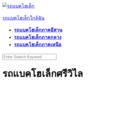
Skip
to
รถแบคโฮเล็กใกล้ฉัน
content
รถแบคโฮเล็กภาคอีสาน
รถแบคโฮเล็กภาคกลาง
รถแบคโฮเล็กภาคเหนือ
Search
for:
รถแบคโฮเล็กศรีวิไล