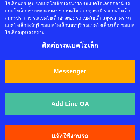
โฮเล็กนครปฐม รถแบคโฮเล็กนครนายก รถแบคโฮเล็กปัตตานี รถ
แบคโฮเล็กกรุงเทพมหานคร รถแบคโฮเล็กปทุมธานี รถแบคโฮเล็ก
สมุทรปราการ รถแบคโฮเล็กอ่างทอง รถแบคโฮเล็กสมุทรสาคร รถ
แบคโฮเล็กสิงห์บุรี รถแบคโฮเล็กนนทบุรี รถแบคโฮเล็กภูเก็ต รถแบค
โฮเล็กสมุทรสงคราม
ติดต่อรถแบคโฮเล็ก
Messenger
Add Line OA
แจ้งใช้งานรถ