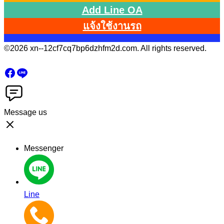
Add Line OA
แจ้งใช้งานรถ
©2026 xn--12cf7cq7bp6dzhfm2d.com. All rights reserved.
Message us
Messenger
Line