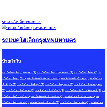
รถแบคโฮเล็กภาคกลาง
รถแบคโฮเล็กกรุงเทพมหานคร
ป้ายกำกับ
รถแม็คโครเล็กขามทะเลสอ
(1)
รถแม็คโครเล็กขามสะแกแสง
(1)
รถแม็คโครเล็กคง
(1)
รถ
แม็คโครเล็กครบุรี
(1)
รถแม็คโครเล็กคอนสวรรค์
(1)
รถแม็คโครเล็กจักราช
(1)
รถแม็คโคร
เล็กจัตุรัส
(1)
รถแม็คโครเล็กชัยภูมิ
(1)
รถแม็คโครเล็กชุมพวง
(1)
รถแม็คโครเล็กด่านขุนทด
(1)
รถแม็คโครเล็กบัวลาย
(1)
รถแม็คโครเล็กบัวใหญ่
(1)
รถแม็คโครเล็กบำเหน็จณรงค์
(1)
รถ
แม็คโครเล็กบ้านเขว้า
(1)
รถแม็คโครเล็กบ้านเหลื่อม
(1)
รถแม็คโครเล็กบ้านแท่น
(1)
รถ
แม็คโครเล็กประทาย
(1)
รถแม็คโครเล็กปักธงชัย
(1)
รถแม็คโครเล็กปากช่อง
(1)
รถแม็คโคร