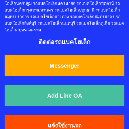
โฮเล็กนครปฐม รถแบคโฮเล็กนครนายก รถแบคโฮเล็กปัตตานี รถ
แบคโฮเล็กกรุงเทพมหานคร รถแบคโฮเล็กปทุมธานี รถแบคโฮเล็ก
สมุทรปราการ รถแบคโฮเล็กอ่างทอง รถแบคโฮเล็กสมุทรสาคร รถ
แบคโฮเล็กสิงห์บุรี รถแบคโฮเล็กนนทบุรี รถแบคโฮเล็กภูเก็ต รถแบค
โฮเล็กสมุทรสงคราม
ติดต่อรถแบคโฮเล็ก
Messenger
Add Line OA
แจ้งใช้งานรถ