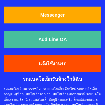
Messenger
Add Line OA
แจ้งใช้งานรถ
รถแบคโฮเล็กรับจ้างใกล้ฉัน
รถแบคโฮเล็กนครราชสีมา รถแบคโฮเล็กเชียงใหม่ รถแบคโฮเล็ก
กาญจนบุรี รถแบคโฮเล็กตาก รถแบคโฮเล็กอุบลราชธานี รถแบคโฮ
เล็กสุราษฎร์ธานี รถแบคโฮเล็กชัยภูมิ รถแบคโฮเล็กแม่ฮ่องสอน รถ