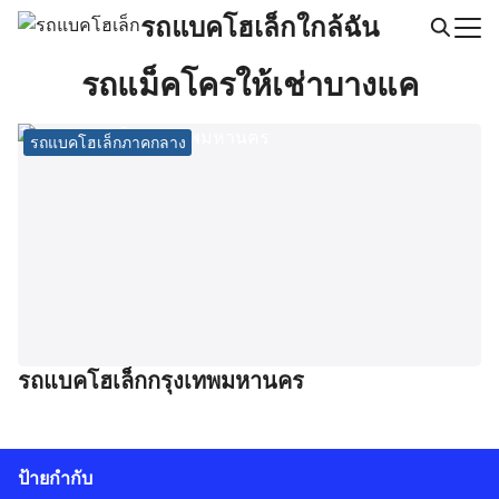
Skip
รถแบคโฮเล็กใกล้ฉัน
to
Search
content
รถแม็คโครให้เช่าบางแค
for:
รถแบคโฮเล็กภาคกลาง
รถแบคโฮเล็กกรุงเทพมหานคร
ป้ายกำกับ