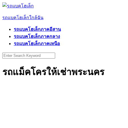
Skip
to
รถแบคโฮเล็กใกล้ฉัน
content
รถแบคโฮเล็กภาคอีสาน
รถแบคโฮเล็กภาคกลาง
รถแบคโฮเล็กภาคเหนือ
Search
for:
รถแม็คโครให้เช่าพระนคร