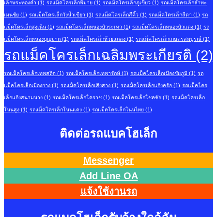
เล็กพระทองคำ
(1)
รถแม็คโครเล็กพิมาย
(1)
รถแม็คโครเล็กภูเขียว
(1)
รถแม็คโครเล็กลำทะ
เมนชัย
(1)
รถแม็คโครเล็กวังน้ำเขียว
(1)
รถแม็คโครเล็กสีคิ้ว
(1)
รถแม็คโครเล็กสีดา
(1)
รถ
แม็คโครเล็กสูงเนิน
(1)
รถแม็คโครเล็กหนองบัวระเหว
(1)
รถแม็คโครเล็กหนองบัวแดง
(1)
รถ
แม็คโครเล็กหนองบุญมาก
(1)
รถแม็คโครเล็กห้วยแถลง
(1)
รถแม็คโครเล็กเกษตรสมบูรณ์
(1)
รถแม็คโครเล็กเฉลิมพระเกียรติ
(2)
รถแม็คโครเล็กเทพสถิต
(1)
รถแม็คโครเล็กเทพารักษ์
(1)
รถแม็คโครเล็กเมืองชัยภูมิ
(1)
รถ
แม็คโครเล็กเมืองยาง
(1)
รถแม็คโครเล็กเสิงสาง
(1)
รถแม็คโครเล็กแก้งคร้อ
(1)
รถแม็คโคร
เล็กแก้งสนามนาง
(1)
รถแม็คโครเล็กโคราช
(1)
รถแม็คโครเล็กโชคชัย
(1)
รถแม็คโครเล็ก
โนนสูง
(1)
รถแม็คโครเล็กโนนแดง
(1)
รถแม็คโครเล็กโนนไทย
(1)
ติดต่อรถแบคโฮเล็ก
Messenger
Add Line OA
แจ้งใช้งานรถ