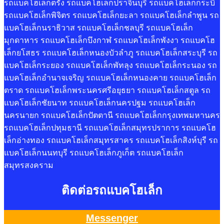
รถแบคโฮเล็กตรัง รถแบคโฮเล็กปราจีนบุรี รถแบคโฮเล็กกระบี่
รถแบคโฮเล็กพิจิตร รถแบคโฮเล็กยะลา รถแบคโฮเล็กลำพูน รถ
แบคโฮเล็กนราธิวาส รถแบคโฮเล็กชลบุรี รถแบคโฮเล็ก
มุกดาหาร รถแบคโฮเล็กบึงกาฬ รถแบคโฮเล็กพังงา รถแบคโฮ
เล็กยโสธร รถแบคโฮเล็กหนองบัวลำภู รถแบคโฮเล็กสระบุรี รถ
แบคโฮเล็กระยอง รถแบคโฮเล็กพัทลุง รถแบคโฮเล็กระนอง รถ
แบคโฮเล็กอำนาจเจริญ รถแบคโฮเล็กหนองคาย รถแบคโฮเล็ก
ตราด รถแบคโฮเล็กพระนครศรีอยุธยา รถแบคโฮเล็กสตูล รถ
แบคโฮเล็กชัยนาท รถแบคโฮเล็กนครปฐม รถแบคโฮเล็ก
นครนายก รถแบคโฮเล็กปัตตานี รถแบคโฮเล็กกรุงเทพมหานคร
รถแบคโฮเล็กปทุมธานี รถแบคโฮเล็กสมุทรปราการ รถแบคโฮ
เล็กอ่างทอง รถแบคโฮเล็กสมุทรสาคร รถแบคโฮเล็กสิงห์บุรี รถ
แบคโฮเล็กนนทบุรี รถแบคโฮเล็กภูเก็ต รถแบคโฮเล็ก
สมุทรสงคราม
ติดต่อรถแบคโฮเล็ก
Messenger