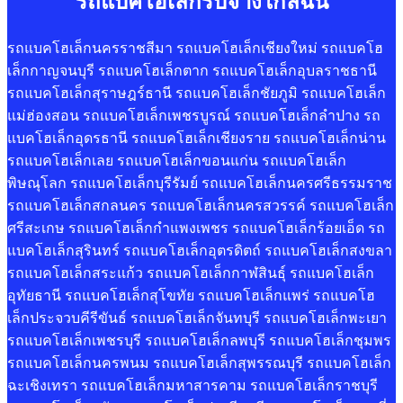
รถแบคโฮเล็กรับจ้างใกล้ฉัน
รถแบคโฮเล็กนครราชสีมา รถแบคโฮเล็กเชียงใหม่ รถแบคโฮ
เล็กกาญจนบุรี รถแบคโฮเล็กตาก รถแบคโฮเล็กอุบลราชธานี
รถแบคโฮเล็กสุราษฎร์ธานี รถแบคโฮเล็กชัยภูมิ รถแบคโฮเล็ก
แม่ฮ่องสอน รถแบคโฮเล็กเพชรบูรณ์ รถแบคโฮเล็กลำปาง รถ
แบคโฮเล็กอุดรธานี รถแบคโฮเล็กเชียงราย รถแบคโฮเล็กน่าน
รถแบคโฮเล็กเลย รถแบคโฮเล็กขอนแก่น รถแบคโฮเล็ก
พิษณุโลก รถแบคโฮเล็กบุรีรัมย์ รถแบคโฮเล็กนครศรีธรรมราช
รถแบคโฮเล็กสกลนคร รถแบคโฮเล็กนครสวรรค์ รถแบคโฮเล็ก
ศรีสะเกษ รถแบคโฮเล็กกำแพงเพชร รถแบคโฮเล็กร้อยเอ็ด รถ
แบคโฮเล็กสุรินทร์ รถแบคโฮเล็กอุตรดิตถ์ รถแบคโฮเล็กสงขลา
รถแบคโฮเล็กสระแก้ว รถแบคโฮเล็กกาฬสินธุ์ รถแบคโฮเล็ก
อุทัยธานี รถแบคโฮเล็กสุโขทัย รถแบคโฮเล็กแพร่ รถแบคโฮ
เล็กประจวบคีรีขันธ์ รถแบคโฮเล็กจันทบุรี รถแบคโฮเล็กพะเยา
รถแบคโฮเล็กเพชรบุรี รถแบคโฮเล็กลพบุรี รถแบคโฮเล็กชุมพร
รถแบคโฮเล็กนครพนม รถแบคโฮเล็กสุพรรณบุรี รถแบคโฮเล็ก
ฉะเชิงเทรา รถแบคโฮเล็กมหาสารคาม รถแบคโฮเล็กราชบุรี