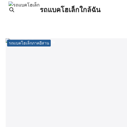
Skip
รถแบคโฮเล็กใกล้ฉัน
to
content
S
fo
รถแบคโฮเล็กภาคอีสาน