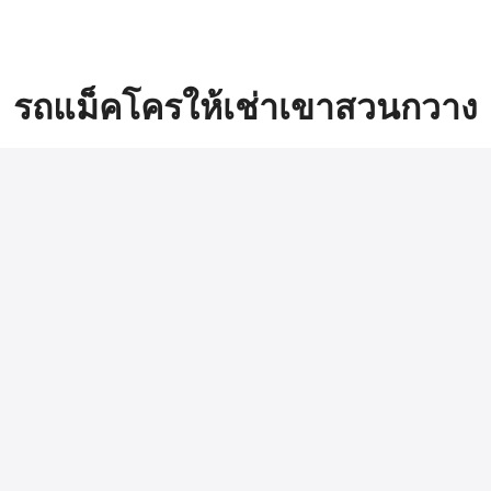
earch
รถแม็คโครให้เช่าเขาสวนกวาง
r: