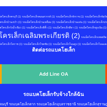
็คโครเล็กครบุรี
(1)
รถแม็คโครเล็กคอนสวรรค์
(1)
รถแม็คโครเล็กจักราช
(1)
รถแม็คโครเล็กจัตุรั
ครเล็กบ้านเขว้า
(1)
รถแม็คโครเล็กบ้านเหลื่อม
(1)
รถแม็คโครเล็กบ้านแท่น
(1)
รถแม็คโครเล็กป
คโครเล็กวังน้ำเขียว
(1)
รถแม็คโครเล็กสีคิ้ว
(1)
รถแม็คโครเล็กสีดา
(1)
รถแม็คโครเล็กสูงเนิน
(1)
ครเล็กเฉลิมพระเกียรติ
(2)
รถแม็คโครเล็กเทพสถิต
็คโครเล็กโคราช
(1)
รถแม็คโครเล็กโชคชัย
(1)
รถแม็คโครเล็กโนนสูง
(1)
รถแม็คโครเล็กโนนแด
ติดต่อรถแบคโฮเล็ก
Add Line OA
รถแบคโฮเล็กรับจ้างใกล้ฉัน
บุรี รถแบคโฮเล็กตาก รถแบคโฮเล็กอุบลราชธานี รถแบคโฮเล็กสุราษฎร์