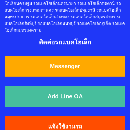
โฮเล็กนครปฐม รถแบคโฮเล็กนครนายก รถแบคโฮเล็กปัตตานี รถ
แบคโฮเล็กกรุงเทพมหานคร รถแบคโฮเล็กปทุมธานี รถแบคโฮเล็ก
สมุทรปราการ รถแบคโฮเล็กอ่างทอง รถแบคโฮเล็กสมุทรสาคร รถ
แบคโฮเล็กสิงห์บุรี รถแบคโฮเล็กนนทบุรี รถแบคโฮเล็กภูเก็ต รถแบค
โฮเล็กสมุทรสงคราม
ติดต่อรถแบคโฮเล็ก
Messenger
Add Line OA
แจ้งใช้งานรถ