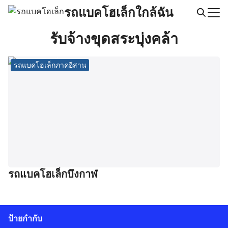
Skip
รถแบคโฮเล็กใกล้ฉัน
to
Search
content
รับจ้างขุดสระบุ่งคล้า
for:
รถแบคโฮเล็กภาคอีสาน
รถแบคโฮเล็กบึงกาฬ
ป้ายกำกับ