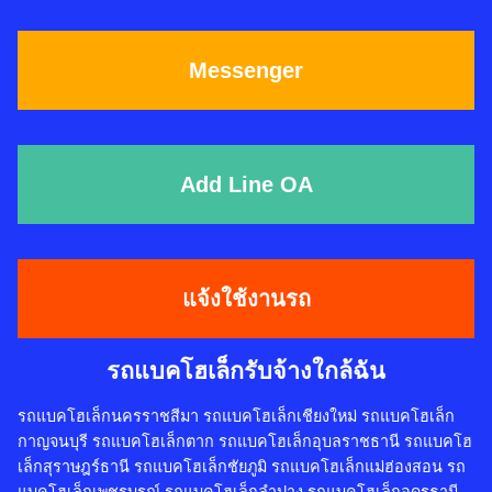
Messenger
Add Line OA
แจ้งใช้งานรถ
รถแบคโฮเล็กรับจ้างใกล้ฉัน
รถแบคโฮเล็กนครราชสีมา รถแบคโฮเล็กเชียงใหม่ รถแบคโฮเล็ก
กาญจนบุรี รถแบคโฮเล็กตาก รถแบคโฮเล็กอุบลราชธานี รถแบคโฮ
เล็กสุราษฎร์ธานี รถแบคโฮเล็กชัยภูมิ รถแบคโฮเล็กแม่ฮ่องสอน รถ