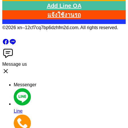
Add Line OA
แจ้งใช้งานรถ
©2026 xn--12cf7cq7bp6dzhfm2d.com. All rights reserved.
Message us
Messenger
Line