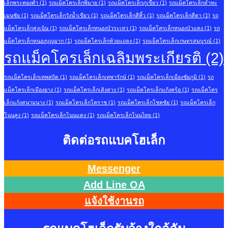
เล็กพระทองคำ
(1)
รถแม็คโครเล็กพิมาย
(1)
รถแม็คโครเล็กภูเขียว
(1)
รถแม็คโครเล็กลำทะ
เมนชัย
(1)
รถแม็คโครเล็กวังน้ำเขียว
(1)
รถแม็คโครเล็กสีคิ้ว
(1)
รถแม็คโครเล็กสีดา
(1)
รถ
แม็คโครเล็กสูงเนิน
(1)
รถแม็คโครเล็กหนองบัวระเหว
(1)
รถแม็คโครเล็กหนองบัวแดง
(1)
รถ
แม็คโครเล็กหนองบุญมาก
(1)
รถแม็คโครเล็กห้วยแถลง
(1)
รถแม็คโครเล็กเกษตรสมบูรณ์
(1)
รถแม็คโครเล็กเฉลิมพระเกียรติ
(2)
รถแม็คโครเล็กเทพสถิต
(1)
รถแม็คโครเล็กเทพารักษ์
(1)
รถแม็คโครเล็กเมืองชัยภูมิ
(1)
รถ
แม็คโครเล็กเมืองยาง
(1)
รถแม็คโครเล็กเสิงสาง
(1)
รถแม็คโครเล็กแก้งคร้อ
(1)
รถแม็คโคร
เล็กแก้งสนามนาง
(1)
รถแม็คโครเล็กโคราช
(1)
รถแม็คโครเล็กโชคชัย
(1)
รถแม็คโครเล็ก
โนนสูง
(1)
รถแม็คโครเล็กโนนแดง
(1)
รถแม็คโครเล็กโนนไทย
(1)
ติดต่อรถแบคโฮเล็ก
Messenger
Add Line OA
แจ้งใช้งานรถ