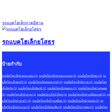
รถแบคโฮเล็กภาคอีสาน
รถแบคโฮเล็กยโสธร
ป้ายกำกับ
รถแม็คโครเล็กขามทะเลสอ
(1)
รถแม็คโครเล็กขามสะแกแสง
(1)
รถแม็คโครเล็กคง
(1)
รถ
แม็คโครเล็กครบุรี
(1)
รถแม็คโครเล็กคอนสวรรค์
(1)
รถแม็คโครเล็กจักราช
(1)
รถแม็คโคร
เล็กจัตุรัส
(1)
รถแม็คโครเล็กชัยภูมิ
(1)
รถแม็คโครเล็กชุมพวง
(1)
รถแม็คโครเล็กด่านขุนทด
(1)
รถแม็คโครเล็กบัวลาย
(1)
รถแม็คโครเล็กบัวใหญ่
(1)
รถแม็คโครเล็กบำเหน็จณรงค์
(1)
รถ
แม็คโครเล็กบ้านเขว้า
(1)
รถแม็คโครเล็กบ้านเหลื่อม
(1)
รถแม็คโครเล็กบ้านแท่น
(1)
รถ
แม็คโครเล็กประทาย
(1)
รถแม็คโครเล็กปักธงชัย
(1)
รถแม็คโครเล็กปากช่อง
(1)
รถแม็คโคร