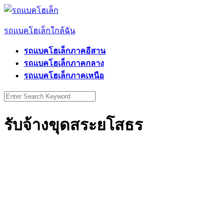
Skip
to
รถแบคโฮเล็กใกล้ฉัน
content
รถแบคโฮเล็กภาคอีสาน
รถแบคโฮเล็กภาคกลาง
รถแบคโฮเล็กภาคเหนือ
Search
for:
รับจ้างขุดสระยโสธร