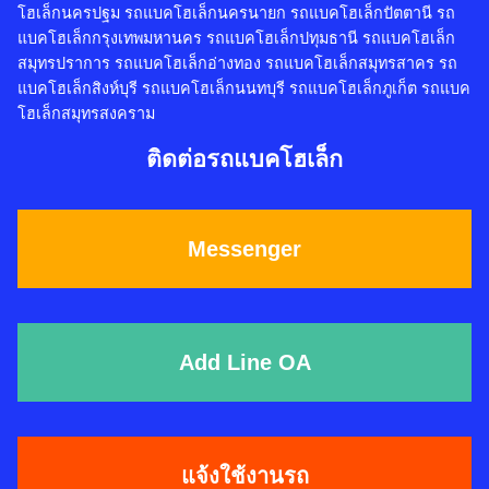
โฮเล็กนครปฐม รถแบคโฮเล็กนครนายก รถแบคโฮเล็กปัตตานี รถ
แบคโฮเล็กกรุงเทพมหานคร รถแบคโฮเล็กปทุมธานี รถแบคโฮเล็ก
สมุทรปราการ รถแบคโฮเล็กอ่างทอง รถแบคโฮเล็กสมุทรสาคร รถ
แบคโฮเล็กสิงห์บุรี รถแบคโฮเล็กนนทบุรี รถแบคโฮเล็กภูเก็ต รถแบค
โฮเล็กสมุทรสงคราม
ติดต่อรถแบคโฮเล็ก
Messenger
Add Line OA
แจ้งใช้งานรถ