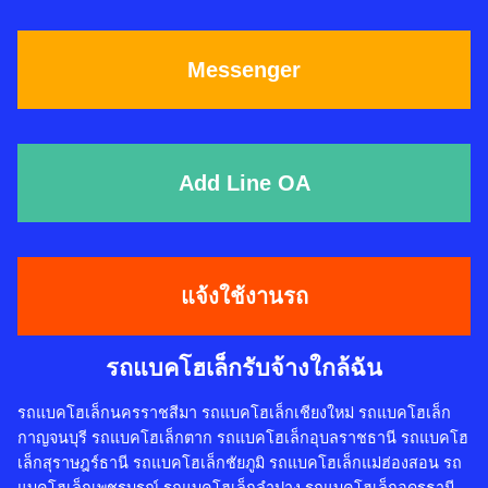
Messenger
Add Line OA
แจ้งใช้งานรถ
รถแบคโฮเล็กรับจ้างใกล้ฉัน
รถแบคโฮเล็กนครราชสีมา รถแบคโฮเล็กเชียงใหม่ รถแบคโฮเล็ก
กาญจนบุรี รถแบคโฮเล็กตาก รถแบคโฮเล็กอุบลราชธานี รถแบคโฮ
เล็กสุราษฎร์ธานี รถแบคโฮเล็กชัยภูมิ รถแบคโฮเล็กแม่ฮ่องสอน รถ