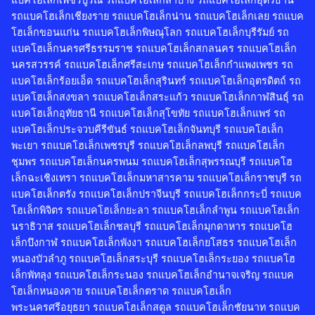
แบคโฮเล็กเพชรบูรณ์ รถแบคโฮเล็กลำปาง รถแบคโฮเล็กอุดรธานี
รถแบคโฮเล็กเชียงราย รถแบคโฮเล็กน่าน รถแบคโฮเล็กเลย รถแบค
โฮเล็กขอนแก่น รถแบคโฮเล็กพิษณุโลก รถแบคโฮเล็กบุรีรัมย์ รถ
แบคโฮเล็กนครศรีธรรมราช รถแบคโฮเล็กสกลนคร รถแบคโฮเล็ก
นครสวรรค์ รถแบคโฮเล็กศรีสะเกษ รถแบคโฮเล็กกำแพงเพชร รถ
แบคโฮเล็กร้อยเอ็ด รถแบคโฮเล็กสุรินทร์ รถแบคโฮเล็กอุตรดิตถ์ รถ
แบคโฮเล็กสงขลา รถแบคโฮเล็กสระแก้ว รถแบคโฮเล็กกาฬสินธุ์ รถ
แบคโฮเล็กอุทัยธานี รถแบคโฮเล็กสุโขทัย รถแบคโฮเล็กแพร่ รถ
แบคโฮเล็กประจวบคีรีขันธ์ รถแบคโฮเล็กจันทบุรี รถแบคโฮเล็ก
พะเยา รถแบคโฮเล็กเพชรบุรี รถแบคโฮเล็กลพบุรี รถแบคโฮเล็ก
ชุมพร รถแบคโฮเล็กนครพนม รถแบคโฮเล็กสุพรรณบุรี รถแบคโฮ
เล็กฉะเชิงเทรา รถแบคโฮเล็กมหาสารคาม รถแบคโฮเล็กราชบุรี รถ
แบคโฮเล็กตรัง รถแบคโฮเล็กปราจีนบุรี รถแบคโฮเล็กกระบี่ รถแบค
โฮเล็กพิจิตร รถแบคโฮเล็กยะลา รถแบคโฮเล็กลำพูน รถแบคโฮเล็ก
นราธิวาส รถแบคโฮเล็กชลบุรี รถแบคโฮเล็กมุกดาหาร รถแบคโฮ
เล็กบึงกาฬ รถแบคโฮเล็กพังงา รถแบคโฮเล็กยโสธร รถแบคโฮเล็ก
หนองบัวลำภู รถแบคโฮเล็กสระบุรี รถแบคโฮเล็กระยอง รถแบคโฮ
เล็กพัทลุง รถแบคโฮเล็กระนอง รถแบคโฮเล็กอำนาจเจริญ รถแบค
โฮเล็กหนองคาย รถแบคโฮเล็กตราด รถแบคโฮเล็ก
พระนครศรีอยุธยา รถแบคโฮเล็กสตูล รถแบคโฮเล็กชัยนาท รถแบค