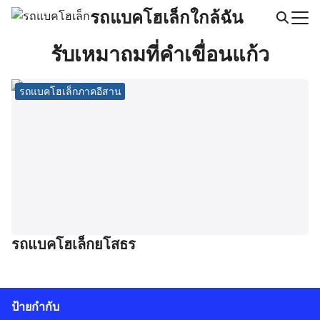
Skip
รถแบคโฮเล็กใกล้ฉัน
to
Search
content
รับเหมาถมที่คำเขื่อนแก้ว
for:
รถแบคโฮเล็กภาคอีสาน
รถแบคโฮเล็กยโสธร
ป้ายกำกับ