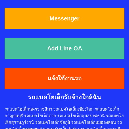
Messenger
Add Line OA
แจ้งใช้งานรถ
รถแบคโฮเล็กรับจ้างใกล้ฉัน
รถแบคโฮเล็กนครราชสีมา รถแบคโฮเล็กเชียงใหม่ รถแบคโฮเล็ก
กาญจนบุรี รถแบคโฮเล็กตาก รถแบคโฮเล็กอุบลราชธานี รถแบคโฮ
เล็กสุราษฎร์ธานี รถแบคโฮเล็กชัยภูมิ รถแบคโฮเล็กแม่ฮ่องสอน รถ