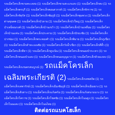
รถแม็คโครเล็กขามทะเลสอ
(1)
รถแม็คโครเล็กขามสะแกแสง
(1)
รถแม็คโครเล็กคง
(1)
รถ
แม็คโครเล็กครบุรี
(1)
รถแม็คโครเล็กคอนสวรรค์
(1)
รถแม็คโครเล็กจักราช
(1)
รถ
แม็คโครเล็กจัตุรัส
(1)
รถแม็คโครเล็กชัยภูมิ
(1)
รถแม็คโครเล็กชุมพวง
(1)
รถแม็คโครเล็ก
ด่านขุนทด
(1)
รถแม็คโครเล็กบัวลาย
(1)
รถแม็คโครเล็กบัวใหญ่
(1)
รถแม็คโครเล็ก
บำเหน็จณรงค์
(1)
รถแม็คโครเล็กบ้านเขว้า
(1)
รถแม็คโครเล็กบ้านเหลื่อม
(1)
รถแม็คโคร
เล็กบ้านแท่น
(1)
รถแม็คโครเล็กประทาย
(1)
รถแม็คโครเล็กปักธงชัย
(1)
รถแม็คโครเล็ก
ปากช่อง
(1)
รถแม็คโครเล็กพระทองคำ
(1)
รถแม็คโครเล็กพิมาย
(1)
รถแม็คโครเล็กภูเขียว
(1)
รถแม็คโครเล็กลำทะเมนชัย
(1)
รถแม็คโครเล็กวังน้ำเขียว
(1)
รถแม็คโครเล็กสีคิ้ว
(1)
รถแม็คโครเล็กสีดา
(1)
รถแม็คโครเล็กสูงเนิน
(1)
รถแม็คโครเล็กหนองบัวระเหว
(1)
รถ
แม็คโครเล็กหนองบัวแดง
(1)
รถแม็คโครเล็กหนองบุญมาก
(1)
รถแม็คโครเล็กห้วยแถลง
(1)
รถแม็คโครเล็ก
รถแม็คโครเล็กเกษตรสมบูรณ์
(1)
เฉลิมพระเกียรติ
(2)
รถแม็คโครเล็กเทพสถิต
(1)
รถ
แม็คโครเล็กเทพารักษ์
(1)
รถแม็คโครเล็กเมืองชัยภูมิ
(1)
รถแม็คโครเล็กเมืองยาง
(1)
รถ
แม็คโครเล็กเสิงสาง
(1)
รถแม็คโครเล็กแก้งคร้อ
(1)
รถแม็คโครเล็กแก้งสนามนาง
(1)
รถ
แม็คโครเล็กโคราช
(1)
รถแม็คโครเล็กโชคชัย
(1)
รถแม็คโครเล็กโนนสูง
(1)
รถแม็คโคร
เล็กโนนแดง
(1)
รถแม็คโครเล็กโนนไทย
(1)
ติดต่อรถแบคโฮเล็ก