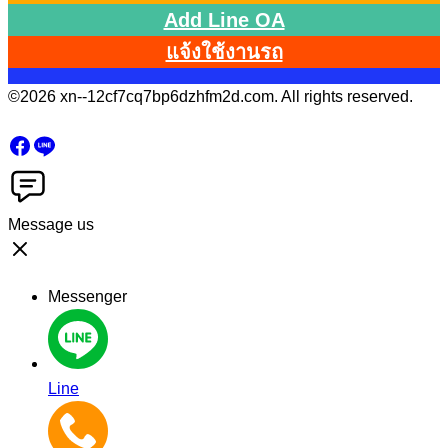
Add Line OA
แจ้งใช้งานรถ
©2026 xn--12cf7cq7bp6dzhfm2d.com. All rights reserved.
Message us
Messenger
Line