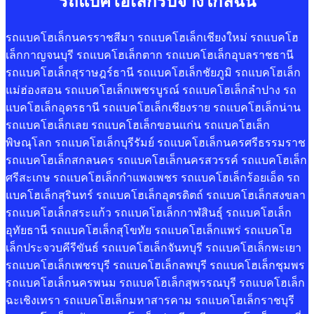
รถแบคโฮเล็กรับจ้างใกล้ฉัน
รถแบคโฮเล็กนครราชสีมา รถแบคโฮเล็กเชียงใหม่ รถแบคโฮ
เล็กกาญจนบุรี รถแบคโฮเล็กตาก รถแบคโฮเล็กอุบลราชธานี
รถแบคโฮเล็กสุราษฎร์ธานี รถแบคโฮเล็กชัยภูมิ รถแบคโฮเล็ก
แม่ฮ่องสอน รถแบคโฮเล็กเพชรบูรณ์ รถแบคโฮเล็กลำปาง รถ
แบคโฮเล็กอุดรธานี รถแบคโฮเล็กเชียงราย รถแบคโฮเล็กน่าน
รถแบคโฮเล็กเลย รถแบคโฮเล็กขอนแก่น รถแบคโฮเล็ก
พิษณุโลก รถแบคโฮเล็กบุรีรัมย์ รถแบคโฮเล็กนครศรีธรรมราช
รถแบคโฮเล็กสกลนคร รถแบคโฮเล็กนครสวรรค์ รถแบคโฮเล็ก
ศรีสะเกษ รถแบคโฮเล็กกำแพงเพชร รถแบคโฮเล็กร้อยเอ็ด รถ
แบคโฮเล็กสุรินทร์ รถแบคโฮเล็กอุตรดิตถ์ รถแบคโฮเล็กสงขลา
รถแบคโฮเล็กสระแก้ว รถแบคโฮเล็กกาฬสินธุ์ รถแบคโฮเล็ก
อุทัยธานี รถแบคโฮเล็กสุโขทัย รถแบคโฮเล็กแพร่ รถแบคโฮ
เล็กประจวบคีรีขันธ์ รถแบคโฮเล็กจันทบุรี รถแบคโฮเล็กพะเยา
รถแบคโฮเล็กเพชรบุรี รถแบคโฮเล็กลพบุรี รถแบคโฮเล็กชุมพร
รถแบคโฮเล็กนครพนม รถแบคโฮเล็กสุพรรณบุรี รถแบคโฮเล็ก
ฉะเชิงเทรา รถแบคโฮเล็กมหาสารคาม รถแบคโฮเล็กราชบุรี