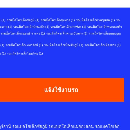
ส
(1)
รถแม็คโครเล็กชัยภูมิ
(1)
รถแม็คโครเล็กชุมพวง
(1)
รถแม็คโครเล็กด่านขุนทด
(1)
รถ
ระทาย
(1)
รถแม็คโครเล็กปักธงชัย
(1)
รถแม็คโครเล็กปากช่อง
(1)
รถแม็คโครเล็กพระทองคำ
รถแม็คโครเล็กหนองบัวระเหว
(1)
รถแม็คโครเล็กหนองบัวแดง
(1)
รถแม็คโครเล็กหนองบุญ
(1)
รถแม็คโครเล็กเทพารักษ์
(1)
รถแม็คโครเล็กเมืองชัยภูมิ
(1)
รถแม็คโครเล็กเมืองยาง
(1)
ง
(1)
รถแม็คโครเล็กโนนไทย
(1)
แจ้งใช้งานรถ
ธานี รถแบคโฮเล็กชัยภูมิ รถแบคโฮเล็กแม่ฮ่องสอน รถแบคโฮเล็ก