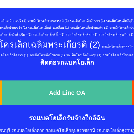
็คโครเล็กครบุรี
(1)
รถแม็คโครเล็กคอนสวรรค์
(1)
รถแม็คโครเล็กจักราช
(1)
รถแม็คโครเล็กจัตุรั
ครเล็กบ้านเขว้า
(1)
รถแม็คโครเล็กบ้านเหลื่อม
(1)
รถแม็คโครเล็กบ้านแท่น
(1)
รถแม็คโครเล็กป
คโครเล็กวังน้ำเขียว
(1)
รถแม็คโครเล็กสีคิ้ว
(1)
รถแม็คโครเล็กสีดา
(1)
รถแม็คโครเล็กสูงเนิน
(1)
ครเล็กเฉลิมพระเกียรติ
(2)
รถแม็คโครเล็กเทพสถิต
็คโครเล็กโคราช
(1)
รถแม็คโครเล็กโชคชัย
(1)
รถแม็คโครเล็กโนนสูง
(1)
รถแม็คโครเล็กโนนแด
ติดต่อรถแบคโฮเล็ก
Add Line OA
รถแบคโฮเล็กรับจ้างใกล้ฉัน
บุรี รถแบคโฮเล็กตาก รถแบคโฮเล็กอุบลราชธานี รถแบคโฮเล็กสุราษฎร์