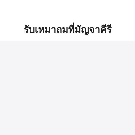
earch
รับเหมาถมที่มัญจาคีรี
r: