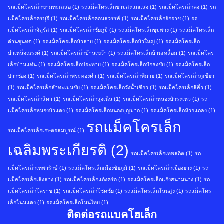
รถแม็คโครเล็กขามทะเลสอ
(1)
รถแม็คโครเล็กขามสะแกแสง
(1)
รถแม็คโครเล็กคง
(1)
รถ
แม็คโครเล็กครบุรี
(1)
รถแม็คโครเล็กคอนสวรรค์
(1)
รถแม็คโครเล็กจักราช
(1)
รถ
แม็คโครเล็กจัตุรัส
(1)
รถแม็คโครเล็กชัยภูมิ
(1)
รถแม็คโครเล็กชุมพวง
(1)
รถแม็คโครเล็ก
ด่านขุนทด
(1)
รถแม็คโครเล็กบัวลาย
(1)
รถแม็คโครเล็กบัวใหญ่
(1)
รถแม็คโครเล็ก
บำเหน็จณรงค์
(1)
รถแม็คโครเล็กบ้านเขว้า
(1)
รถแม็คโครเล็กบ้านเหลื่อม
(1)
รถแม็คโคร
เล็กบ้านแท่น
(1)
รถแม็คโครเล็กประทาย
(1)
รถแม็คโครเล็กปักธงชัย
(1)
รถแม็คโครเล็ก
ปากช่อง
(1)
รถแม็คโครเล็กพระทองคำ
(1)
รถแม็คโครเล็กพิมาย
(1)
รถแม็คโครเล็กภูเขียว
(1)
รถแม็คโครเล็กลำทะเมนชัย
(1)
รถแม็คโครเล็กวังน้ำเขียว
(1)
รถแม็คโครเล็กสีคิ้ว
(1)
รถแม็คโครเล็กสีดา
(1)
รถแม็คโครเล็กสูงเนิน
(1)
รถแม็คโครเล็กหนองบัวระเหว
(1)
รถ
แม็คโครเล็กหนองบัวแดง
(1)
รถแม็คโครเล็กหนองบุญมาก
(1)
รถแม็คโครเล็กห้วยแถลง
(1)
รถแม็คโครเล็ก
รถแม็คโครเล็กเกษตรสมบูรณ์
(1)
เฉลิมพระเกียรติ
(2)
รถแม็คโครเล็กเทพสถิต
(1)
รถ
แม็คโครเล็กเทพารักษ์
(1)
รถแม็คโครเล็กเมืองชัยภูมิ
(1)
รถแม็คโครเล็กเมืองยาง
(1)
รถ
แม็คโครเล็กเสิงสาง
(1)
รถแม็คโครเล็กแก้งคร้อ
(1)
รถแม็คโครเล็กแก้งสนามนาง
(1)
รถ
แม็คโครเล็กโคราช
(1)
รถแม็คโครเล็กโชคชัย
(1)
รถแม็คโครเล็กโนนสูง
(1)
รถแม็คโคร
เล็กโนนแดง
(1)
รถแม็คโครเล็กโนนไทย
(1)
ติดต่อรถแบคโฮเล็ก