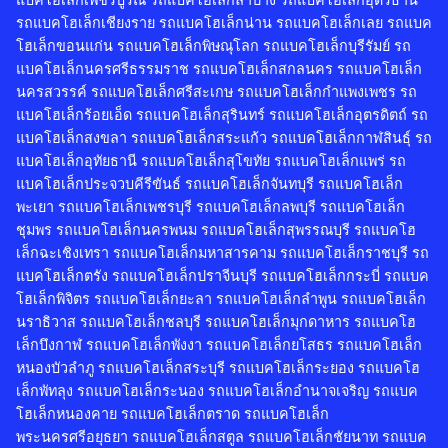
แบคโฮเล็กเพชรบูรณ์ รถแบคโฮเล็กลำปาง รถแบคโฮเล็กอุดรธานี
รถแบคโฮเล็กเชียงราย รถแบคโฮเล็กน่าน รถแบคโฮเล็กเลย รถแบค
โฮเล็กขอนแก่น รถแบคโฮเล็กพิษณุโลก รถแบคโฮเล็กบุรีรัมย์ รถ
แบคโฮเล็กนครศรีธรรมราช รถแบคโฮเล็กสกลนคร รถแบคโฮเล็ก
นครสวรรค์ รถแบคโฮเล็กศรีสะเกษ รถแบคโฮเล็กกำแพงเพชร รถ
แบคโฮเล็กร้อยเอ็ด รถแบคโฮเล็กสุรินทร์ รถแบคโฮเล็กอุตรดิตถ์ รถ
แบคโฮเล็กสงขลา รถแบคโฮเล็กสระแก้ว รถแบคโฮเล็กกาฬสินธุ์ รถ
แบคโฮเล็กอุทัยธานี รถแบคโฮเล็กสุโขทัย รถแบคโฮเล็กแพร่ รถ
แบคโฮเล็กประจวบคีรีขันธ์ รถแบคโฮเล็กจันทบุรี รถแบคโฮเล็ก
พะเยา รถแบคโฮเล็กเพชรบุรี รถแบคโฮเล็กลพบุรี รถแบคโฮเล็ก
ชุมพร รถแบคโฮเล็กนครพนม รถแบคโฮเล็กสุพรรณบุรี รถแบคโฮ
เล็กฉะเชิงเทรา รถแบคโฮเล็กมหาสารคาม รถแบคโฮเล็กราชบุรี รถ
แบคโฮเล็กตรัง รถแบคโฮเล็กปราจีนบุรี รถแบคโฮเล็กกระบี่ รถแบค
โฮเล็กพิจิตร รถแบคโฮเล็กยะลา รถแบคโฮเล็กลำพูน รถแบคโฮเล็ก
นราธิวาส รถแบคโฮเล็กชลบุรี รถแบคโฮเล็กมุกดาหาร รถแบคโฮ
เล็กบึงกาฬ รถแบคโฮเล็กพังงา รถแบคโฮเล็กยโสธร รถแบคโฮเล็ก
หนองบัวลำภู รถแบคโฮเล็กสระบุรี รถแบคโฮเล็กระยอง รถแบคโฮ
เล็กพัทลุง รถแบคโฮเล็กระนอง รถแบคโฮเล็กอำนาจเจริญ รถแบค
โฮเล็กหนองคาย รถแบคโฮเล็กตราด รถแบคโฮเล็ก
พระนครศรีอยุธยา รถแบคโฮเล็กสตูล รถแบคโฮเล็กชัยนาท รถแบค