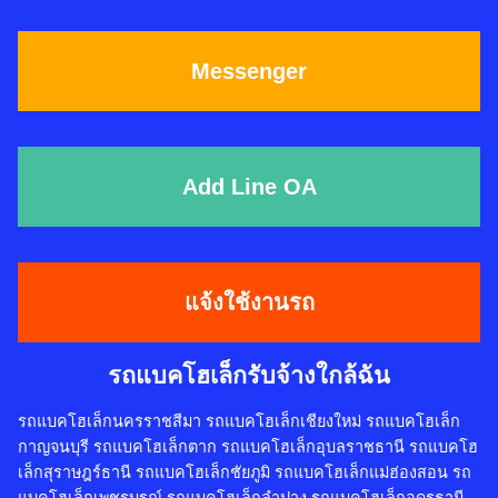
Messenger
Add Line OA
แจ้งใช้งานรถ
รถแบคโฮเล็กรับจ้างใกล้ฉัน
รถแบคโฮเล็กนครราชสีมา รถแบคโฮเล็กเชียงใหม่ รถแบคโฮเล็ก
กาญจนบุรี รถแบคโฮเล็กตาก รถแบคโฮเล็กอุบลราชธานี รถแบคโฮ
เล็กสุราษฎร์ธานี รถแบคโฮเล็กชัยภูมิ รถแบคโฮเล็กแม่ฮ่องสอน รถ