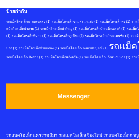
ป้ายกำกับ
รถแม็คโครเล็กขามทะเลสอ
(1)
รถแม็คโครเล็กขามสะแกแสง
(1)
รถแม็คโครเล็กคง
(1)
รถแม
แม็คโครเล็กบัวลาย
(1)
รถแม็คโครเล็กบัวใหญ่
(1)
รถแม็คโครเล็กบำเหน็จณรงค์
(1)
รถแม็คโ
(1)
รถแม็คโครเล็กพิมาย
(1)
รถแม็คโครเล็กภูเขียว
(1)
รถแม็คโครเล็กลำทะเมนชัย
(1)
รถแม็
รถแม็คโ
มาก
(1)
รถแม็คโครเล็กห้วยแถลง
(1)
รถแม็คโครเล็กเกษตรสมบูรณ์
(1)
รถแม็คโครเล็กเสิงสาง
(1)
รถแม็คโครเล็กแก้งคร้อ
(1)
รถแม็คโครเล็กแก้งสนามนาง
(1)
รถแม
Messenger
รถแบคโฮเล็กนครราชสีมา รถแบคโฮเล็กเชียงใหม่ รถแบคโฮเล็กกาญจน