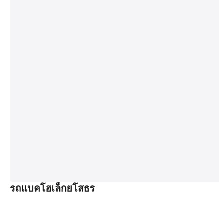
รถแบคโฮเล็กยโสธร