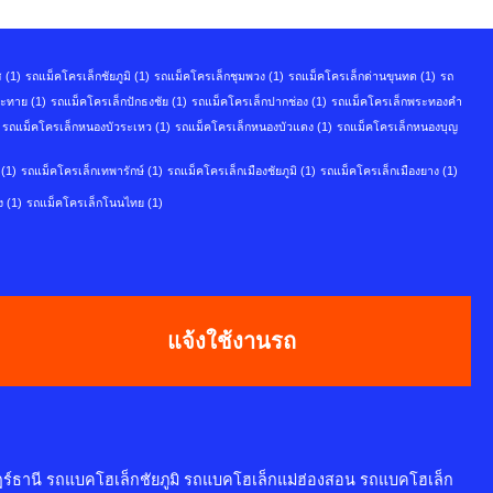
ส
(1)
รถแม็คโครเล็กชัยภูมิ
(1)
รถแม็คโครเล็กชุมพวง
(1)
รถแม็คโครเล็กด่านขุนทด
(1)
รถ
ระทาย
(1)
รถแม็คโครเล็กปักธงชัย
(1)
รถแม็คโครเล็กปากช่อง
(1)
รถแม็คโครเล็กพระทองคำ
รถแม็คโครเล็กหนองบัวระเหว
(1)
รถแม็คโครเล็กหนองบัวแดง
(1)
รถแม็คโครเล็กหนองบุญ
(1)
รถแม็คโครเล็กเทพารักษ์
(1)
รถแม็คโครเล็กเมืองชัยภูมิ
(1)
รถแม็คโครเล็กเมืองยาง
(1)
ง
(1)
รถแม็คโครเล็กโนนไทย
(1)
แจ้งใช้งานรถ
ธานี รถแบคโฮเล็กชัยภูมิ รถแบคโฮเล็กแม่ฮ่องสอน รถแบคโฮเล็ก